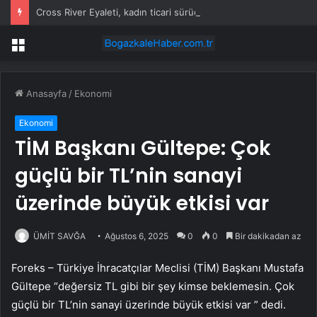
Cross River Eyaleti, kadın ticari sürücüleri ve 60 yaş üstü erkekleri harçlardan muaf tuttu
Menü
Anasayfa
/
Ekonomi
Ekonomi
TİM Başkanı Gültepe: Çok
güçlü bir TL’nin sanayi
üzerinde büyük etkisi var
ÜMİT SAVĞA
Ağustos 6, 2025
0
0
Bir dakikadan az
Foreks – Türkiye İhracatçılar Meclisi (TİM) Başkanı Mustafa
Gültepe “değersiz TL gibi bir şey kimse beklemesin. Çok
güçlü bir TL’nin sanayi üzerinde büyük etkisi var ” dedi.