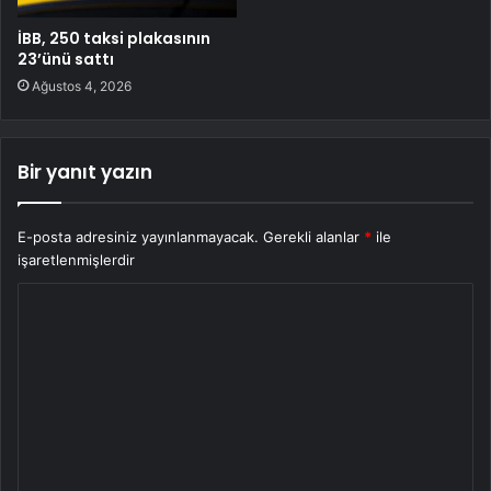
İBB, 250 taksi plakasının
23’ünü sattı
Ağustos 4, 2026
Bir yanıt yazın
E-posta adresiniz yayınlanmayacak.
Gerekli alanlar
*
ile
işaretlenmişlerdir
Y
o
r
u
m
*