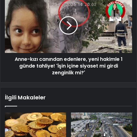
Anne-kızı canından edenlere, yeni hakimle 1
günde tahliye! 'İşin içine siyaset mi girdi
zenginlik mi?'
İlgili Makaleler