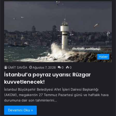
Haber
ÜMİT SAVĞA
Ağustos 7, 2026
0
0
İstanbul’a poyraz uyarısı: Rüzgar
kuvvetlenecek!
İstanbul Büyükşehir Belediyesi Afet İşleri Dairesi Başkanlığı
(AKOM), megakentin 27 Temmuz Pazartesi günü ve haftalık hava
durumuna dair son tahminlerini…
Devamını Oku »