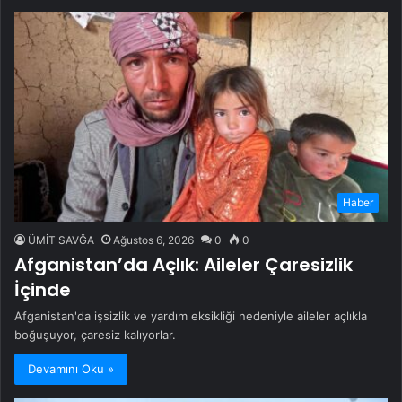
Haber
ÜMİT SAVĞA
Ağustos 6, 2026
0
0
Afganistan’da Açlık: Aileler Çaresizlik
İçinde
Afganistan'da işsizlik ve yardım eksikliği nedeniyle aileler açlıkla
boğuşuyor, çaresiz kalıyorlar.
Devamını Oku »