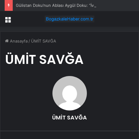
Gülistan Doku’nun Ablası Aygül Doku: “İvedilikle Kızımızın Bedeni Bulunsun, Artık Yas Tutmak İstiyoruz”
Menü
Anasayfa
/
ÜMİT SAVĞA
ÜMİT SAVĞA
ÜMİT SAVĞA