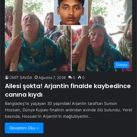
Dünya
ÜMİT SAVĞA
Ağustos 7, 2026
0
0
Ailesi şokta! Arjantin finalde kaybedince
canına kıydı
Bangladeş'te yaşayan 30 yaşındaki Arjantin taraftarı Sumon
Hossain, Dünya Kupası finalinin ardından evinde ölü bulundu. Yerel
basında, Hossain'in Arjantin'in mağlubiyetini…
Devamını Oku »