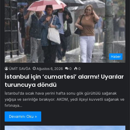
Haber
ÜMİT SAVĞA
Ağustos 6, 2026
0
0
İstanbul için ‘cumartesi’ alarmı! Uyarılar
turuncuya döndü
İstanbul'da sıcak hava yerini hafta sonu gök gürültülü sağanak
yağışa ve serinliğe bırakıyor. AKOM, yedi ilçeyi kuvvetli sağanak ve
fırtınaya…
Devamını Oku »