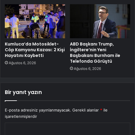
Kumluca’da Motosiklet-
ABD Başkanı Trump,
Cöp Kamyonu Kazası: 2 Kişi
İngiltere’nin Yeni
Hayatını Kaybetti
Başbakanı Burnham ile
Telefonda Görüştü
Ağustos 6, 2026
Ağustos 6, 2026
Bir yanıt yazın
E-posta adresiniz yayınlanmayacak.
Gerekli alanlar
*
ile
işaretlenmişlerdir
Y