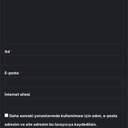
o
r
u
m
*
Ad
*
E-posta
*
İnternet sitesi
Daha sonraki yorumlarımda kullanılması için adım, e-posta
adresim ve site adresim bu tarayıcıya kaydedilsin.