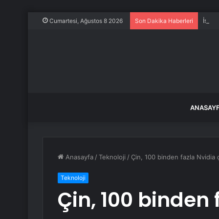
İstan
Cumartesi, Ağustos 8 2026
Son Dakika Haberleri
ANASAY
Anasayfa
/
Teknoloji
/
Çin, 100 binden fazla Nvidia 
Teknoloji
Çin, 100 binden f