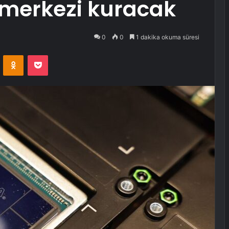
 merkezi kuracak
0
0
1 dakika okuma süresi
VKontakte
Odnoklassniki
Pocket