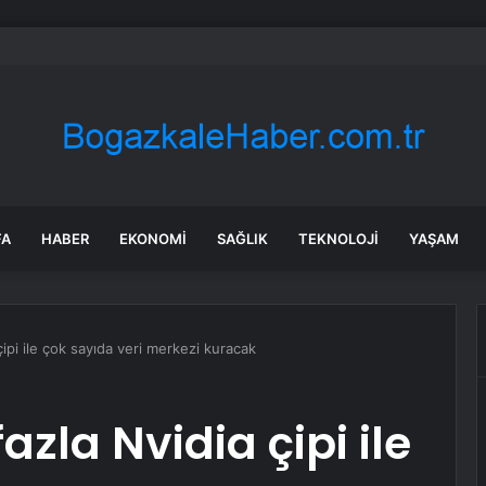
bul’da market ve bakkallarda yeni uygulama devreye girdi
FA
HABER
EKONOMI
SAĞLIK
TEKNOLOJI
YAŞAM
çipi ile çok sayıda veri merkezi kuracak
azla Nvidia çipi ile