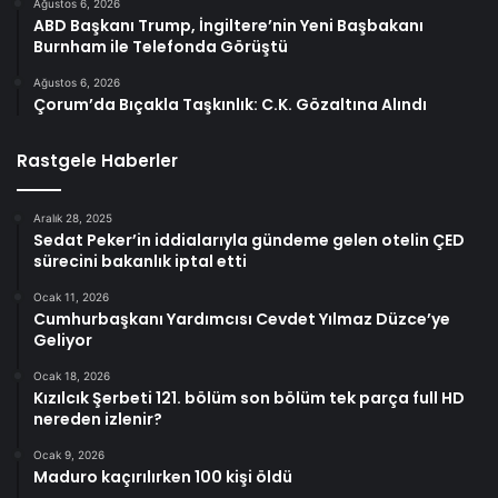
Ağustos 6, 2026
ABD Başkanı Trump, İngiltere’nin Yeni Başbakanı
Burnham ile Telefonda Görüştü
Ağustos 6, 2026
Çorum’da Bıçakla Taşkınlık: C.K. Gözaltına Alındı
Rastgele Haberler
Aralık 28, 2025
Sedat Peker’in iddialarıyla gündeme gelen otelin ÇED
sürecini bakanlık iptal etti
Ocak 11, 2026
Cumhurbaşkanı Yardımcısı Cevdet Yılmaz Düzce’ye
Geliyor
Ocak 18, 2026
Kızılcık Şerbeti 121. bölüm son bölüm tek parça full HD
nereden izlenir?
Ocak 9, 2026
Maduro kaçırılırken 100 kişi öldü