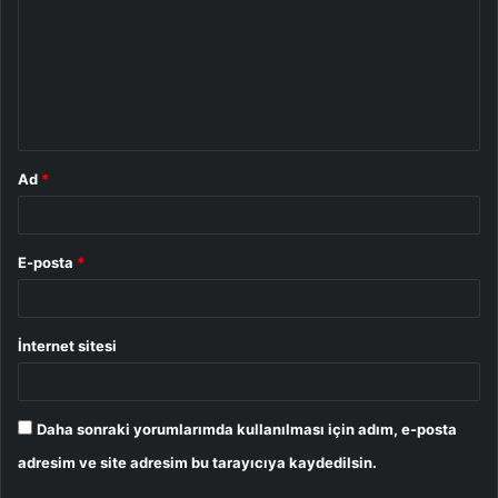
r
u
m
*
Ad
*
E-posta
*
İnternet sitesi
Daha sonraki yorumlarımda kullanılması için adım, e-posta
adresim ve site adresim bu tarayıcıya kaydedilsin.