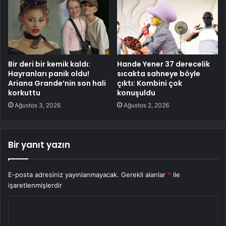
Bir deri bir kemik kaldı:
Hande Yener 37 derecelik
Hayranları panik oldu!
sıcakta sahneye böyle
Ariana Grande’nin son hali
çıktı: Kombini çok
korkuttu
konuşuldu
Ağustos 3, 2026
Ağustos 2, 2026
Bir yanıt yazın
E-posta adresiniz yayınlanmayacak.
Gerekli alanlar
*
ile
işaretlenmişlerdir
Y
o