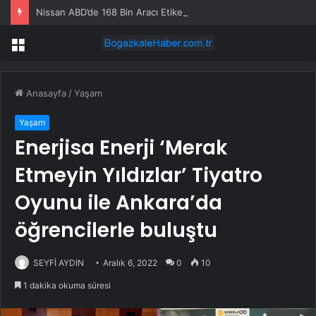
Nissan ABD’de 168 Bin Aracı Etiket Hatası Nedeniyle Geri Çağırıyor
Menü
Anasayfa
/
Yaşam
Yaşam
Enerjisa Enerji ‘Merak
Etmeyin Yıldızlar’ Tiyatro
Oyunu ile Ankara’da
öğrencilerle buluştu
SEYFİ AYDIN
Aralık 6, 2022
0
10
1 dakika okuma süresi