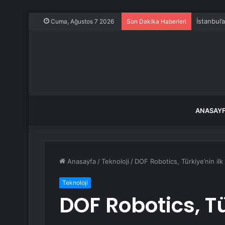
İstanbul’
Cuma, Ağustos 7 2026
Son Dakika Haberleri
ANASAY
Anasayfa
/
Teknoloji
/
DOF Robotics, Türkiye’nin ilk
Teknoloji
DOF Robotics, Tü