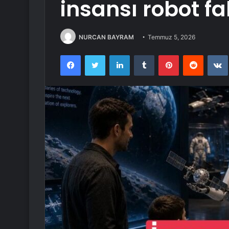
insansı robot fa
NURCAN BAYRAM
Temmuz 5, 2026
Facebook
Twitter
LinkedIn
Tumblr
Pinterest
Reddit