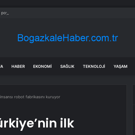
a poyraz uyarısı: Rüzgar kuvvetlenecek!
FA
HABER
EKONOMI
SAĞLIK
TEKNOLOJI
YAŞAM
 insansı robot fabrikasını kuruyor
rkiye’nin ilk