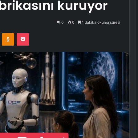
brikasını kuruyor
0
0
1 dakika okuma süresi
VKontakte
Odnoklassniki
Pocket