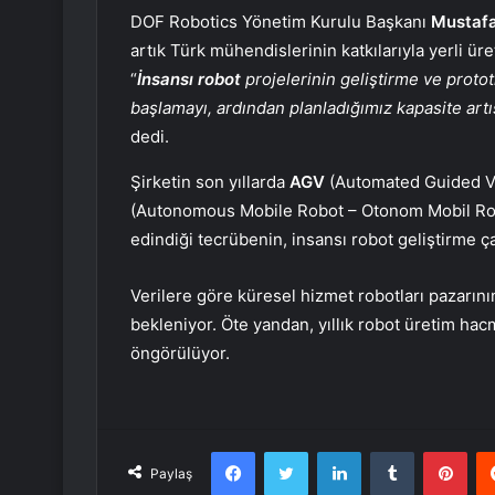
DOF Robotics Yönetim Kurulu Başkanı
Mustaf
artık Türk mühendislerinin katkılarıyla yerli ür
“
İnsansı robot
projelerinin geliştirme ve prot
başlamayı, ardından planladığımız kapasite artış
dedi.
Şirketin son yıllarda
AGV
(Automated Guided Ve
(Autonomous Mobile Robot – Otonom Mobil Robo
edindiği tecrübenin, insansı robot geliştirme ça
Verilere göre küresel hizmet robotları pazarın
bekleniyor. Öte yandan, yıllık robot üretim hac
öngörülüyor.
Facebook
Twitter
LinkedIn
Tumblr
Pint
Paylaş