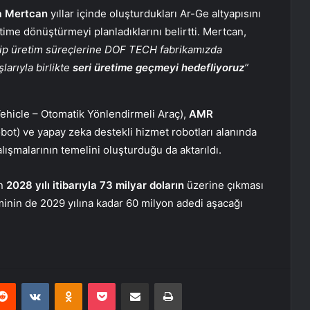
a Mertcan
yıllar içinde oluşturdukları Ar-Ge altyapısını
etime dönüştürmeyi planladıklarını belirtti. Mertcan,
otip üretim süreçlerine DOF TECH fabrikamızda
larıyla birlikte
seri üretime geçmeyi hedefliyoruz
”
hicle – Otomatik Yönlendirmeli Araç),
AMR
t) ve yapay zeka destekli hizmet robotları alanında
lışmalarının temelini oluşturduğu da aktarıldı.
ın
2028 yılı itibarıyla 73 milyar doların
üzerine çıkması
minin de 2029 yılına kadar 60 milyon adedi aşacağı
erest
Reddit
VKontakte
Odnoklassniki
Pocket
E-Posta ile paylaş
Yazdır