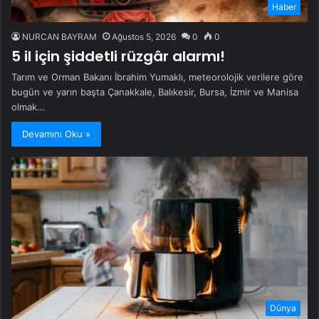
Haber
NURCAN BAYRAM
Ağustos 5, 2026
0
0
5 il için şiddetli rüzgâr alarmı!
Tarım ve Orman Bakanı İbrahim Yumaklı, meteorolojik verilere göre
bugün ve yarın başta Çanakkale, Balıkesir, Bursa, İzmir ve Manisa
olmak…
Devamını Oku »
Dünya