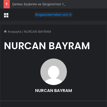
Çerkes Soykırımı ve Sürgünü’nün 162. yılı unutulmadı
Menü
Anasayfa
/
NURCAN BAYRAM
NURCAN BAYRAM
NURCAN BAYRAM