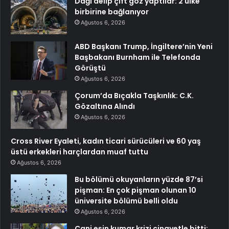
Dağı delip çift göz yaptılar: 2 ülke
birbirine bağlanıyor
Ağustos 6, 2026
ABD Başkanı Trump, İngiltere’nin Yeni
Başbakanı Burnham ile Telefonda
Görüştü
Ağustos 6, 2026
Çorum’da Bıçakla Taşkınlık: C.K.
Gözaltına Alındı
Ağustos 6, 2026
Cross River Eyaleti, kadın ticari sürücüleri ve 60 yaş
üstü erkekleri harçlardan muaf tuttu
Ağustos 6, 2026
Bu bölümü okuyanların yüzde 87’si
pişman: En çok pişman olunan 10
üniversite bölümü belli oldu
Ağustos 6, 2026
Cani eşin kumar krizi cinayetle bitti: