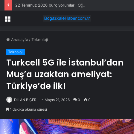
22 Temmuz 2026 burç yorumları! Oğlak, Aslan, Balık burcu yorumu… AŞK, EVLİLİK, SAĞLIK yorumları ne diyor?
Menü
Anasayfa
/
Teknoloji
Teknoloji
Turkcell 5G ile İstanbul’dan
Muş’a uzaktan ameliyat:
Türkiye’de ilk!
DİLAN BİÇER
Mayıs 21, 2026
0
0
1 dakika okuma süresi