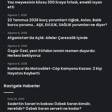
Yaz meyvesinin kilosu 300 liraya fırladı, emekli isyan
etti
Ağustos 7, 2026
22 Temmuz 2026 burç yorumları! Oğlak, Aslan, Balık
burcu yorumu… AŞK, EVLİLİK, SAĞLIK yorumları ne diyor?
Ağustos 6, 2026
Afganistan’da Açlık: Aileler Çaresizlik İçinde
Ağustos 6, 2026
Özgür Özel, yeni ittifakın ismini resmen duyurdu:
Herkesi bekliyoruz
Ağustos 6, 2026
Kumluca’da Motosiklet-Cöp Kamyonu Kazası: 2 Kişi
Hayatını Kaybetti
Rastgele Haberler
Eylül 25, 2025
Sadettin Saran’ın babası Özbek Saran kimdir,
nerelidir? Özbek Saran serveti ne kadar?