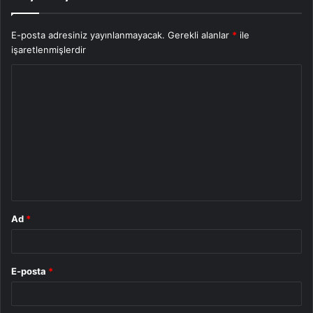
E-posta adresiniz yayınlanmayacak.
Gerekli alanlar
*
ile
işaretlenmişlerdir
Y
o
r
u
m
*
Ad
*
E-posta
*