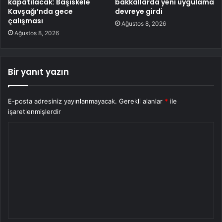
kapatılacak: Başiskele
bakkallarda yeni uygulama
Kavşağı’nda gece
devreye girdi
çalışması
Ağustos 8, 2026
Ağustos 8, 2026
Bir yanıt yazın
E-posta adresiniz yayınlanmayacak.
Gerekli alanlar
*
ile
işaretlenmişlerdir
Y
o
r
u
m
*