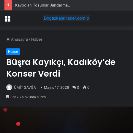
Kaybolan Tosunlar Jandarma Tarafından Bulundu
Menü
Anasayfa
/
Haber
Haber
Büşra Kayıkçı, Kadıköy’de
Konser Verdi
ÜMİT SAVĞA
Mayıs 17, 2026
0
0
1 dakika okuma süresi