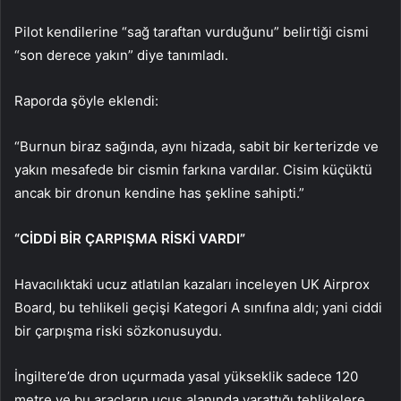
Pilot kendilerine “sağ taraftan vurduğunu” belirtiği cismi
“son derece yakın” diye tanımladı.
Raporda şöyle eklendi:
“Burnun biraz sağında, aynı hizada, sabit bir kerterizde ve
yakın mesafede bir cismin farkına vardılar. Cisim küçüktü
ancak bir dronun kendine has şekline sahipti.”
“CİDDİ BİR ÇARPIŞMA RİSKİ VARDI”
Havacılıktaki ucuz atlatılan kazaları inceleyen UK Airprox
Board, bu tehlikeli geçişi Kategori A sınıfına aldı; yani ciddi
bir çarpışma riski sözkonusuydu.
İngiltere’de dron uçurmada yasal yükseklik sadece 120
metre ve bu araçların uçuş alanında yarattığı tehlikelere