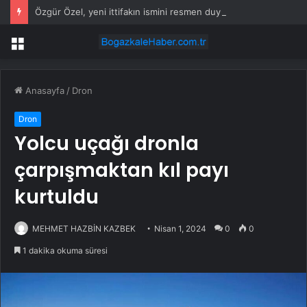
Özgür Özel, yeni ittifakın ismini resmen duyurdu: Herkesi bekliyoruz
Menü
Anasayfa
/
Dron
Dron
Yolcu uçağı dronla
çarpışmaktan kıl payı
kurtuldu
MEHMET HAZBİN KAZBEK
Nisan 1, 2024
0
0
1 dakika okuma süresi