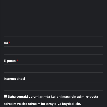
o
r
u
m
*
Ad
*
E-posta
*
İnternet sitesi
Daha sonraki yorumlarımda kullanılması için adım, e-posta
adresim ve site adresim bu tarayıcıya kaydedilsin.