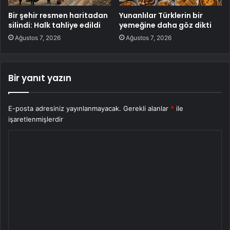
Bir şehir resmen haritadan
Yunanlılar Türklerin bir
silindi: Halk tahliye edildi
yemeğine daha göz dikti
Ağustos 7, 2026
Ağustos 7, 2026
Bir yanıt yazın
E-posta adresiniz yayınlanmayacak.
Gerekli alanlar
*
ile
işaretlenmişlerdir
Y
o
r
u
m
*