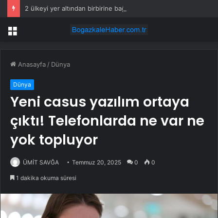
2 ülkeyi yer altından birbirine bağlayacaklar: Yolculuk 25 dakikaya düşecek
Menü
Anasayfa
/
Dünya
Dünya
Yeni casus yazılım ortaya
çıktı! Telefonlarda ne var ne
yok topluyor
ÜMİT SAVĞA
Temmuz 20, 2025
0
0
1 dakika okuma süresi