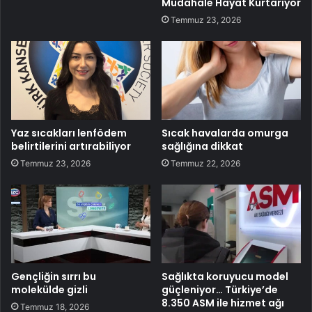
Müdahale Hayat Kurtarıyor
Temmuz 23, 2026
Yaz sıcakları lenfödem
Sıcak havalarda omurga
belirtilerini artırabiliyor
sağlığına dikkat
Temmuz 23, 2026
Temmuz 22, 2026
Gençliğin sırrı bu
Sağlıkta koruyucu model
molekülde gizli
güçleniyor… Türkiye’de
8.350 ASM ile hizmet ağı
Temmuz 18, 2026