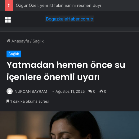
Özgür Özel, yeni ittifakın ismini resmen duyurdu: Herkesi bekliyoruz
Menü
Anasayfa
/
Sağlık
Sağlık
Yatmadan hemen önce su
içenlere önemli uyarı
NURCAN BAYRAM
Ağustos 11, 2025
0
0
1 dakika okuma süresi