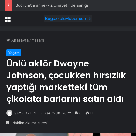
Bodrum’da anne-kız cinayetinde sanığa 2 kez ağırlaştırılmış müebbet
Menü
Anasayfa
/
Yaşam
Yaşam
Ünlü aktör Dwayne
Johnson, çocukken hırsızlık
yaptığı marketteki tüm
çikolata barlarını satın aldı
SEYFİ AYDIN
Kasım 30, 2022
0
11
1 dakika okuma süresi