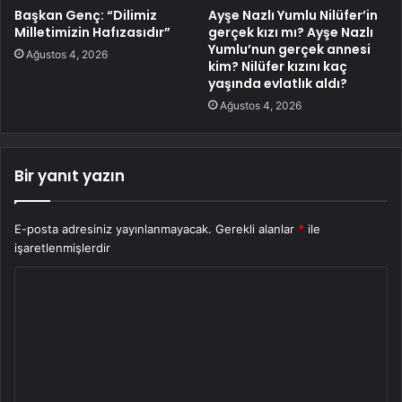
Başkan Genç: “Dilimiz
Ayşe Nazlı Yumlu Nilüfer’in
Milletimizin Hafızasıdır”
gerçek kızı mı? Ayşe Nazlı
Yumlu’nun gerçek annesi
Ağustos 4, 2026
kim? Nilüfer kızını kaç
yaşında evlatlık aldı?
Ağustos 4, 2026
Bir yanıt yazın
E-posta adresiniz yayınlanmayacak.
Gerekli alanlar
*
ile
işaretlenmişlerdir
Y
o
r
u
m