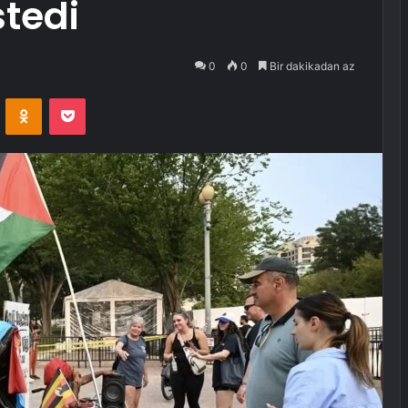
stedi
0
0
Bir dakikadan az
VKontakte
Odnoklassniki
Pocket