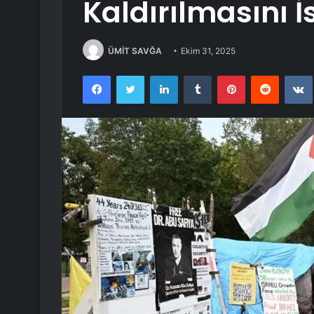
Kaldırılmasını İ
ÜMİT SAVĞA
Ekim 31, 2025
Facebook
Twitter
LinkedIn
Tumblr
Pinterest
Reddit