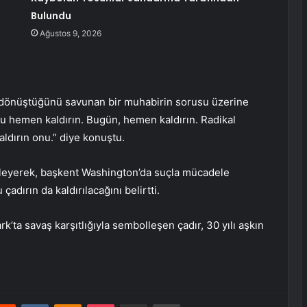
Bulundu
Ağustos 9, 2026
e dönüştüğünü savunan bir muhabirin sorusu üzerine
 hemen kaldırın. Bugün, hemen kaldırın. Radikal
aldırın onu.” diye konuştu.
yleyerek, başkent Washington’da suçla mücadele
çadırın da kaldırılacağını belirtti.
’ta savaş karşıtlığıyla sembolleşen çadır, 30 yılı aşkın
erest
Reddit
VKontakte
Odnoklassniki
Pocket
E-Posta ile paylaş
Yazdır