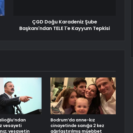
ÇGD Doğu Karadeniz Şube
Başkanı'ndan TELE 1'e Kayyum Tepkisi
alioğlu’ndan
Bodrum’da anne-kız
iz vesayeti
cinayetinde sanığa 2 kez
nız; vesayetin
ağırlaştırılmış müebbet