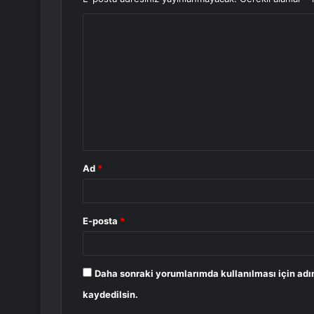
Y
o
r
u
m
*
Ad
*
E-posta
*
Daha sonraki yorumlarımda kullanılması için adı
kaydedilsin.