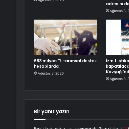
adresini de
Ağustos 8, 
688 milyon TL tarımsal destek
İzmit istik
hesaplarda
kapatılaca
Kavşağı’nd
Ağustos 8, 2026
Ağustos 8, 
Bir yanıt yazın
E-posta adresiniz yayınlanmayacak.
Gerekli alanlar
*
i