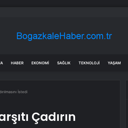
 Tosunlar Jandarma Tarafından Bulundu
FA
HABER
EKONOMI
SAĞLIK
TEKNOLOJI
YAŞAM
ırılmasını İstedi
rşıtı Çadırın