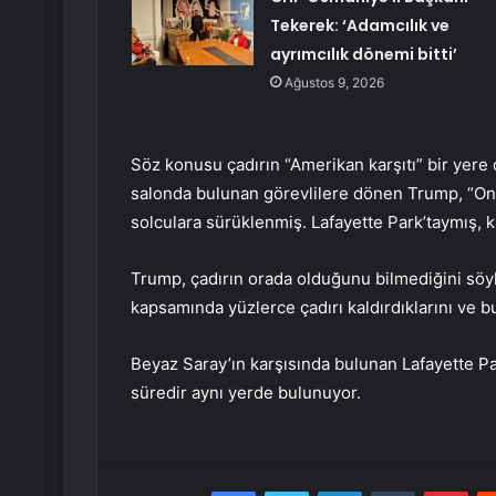
Tekerek: ‘Adamcılık ve
ayrımcılık dönemi bitti’
Ağustos 9, 2026
Söz konusu çadırın “Amerikan karşıtı” bir yer
salonda bulunan görevlilere dönen Trump, “Onu
solculara sürüklenmiş. Lafayette Park’taymış, k
Trump, çadırın orada olduğunu bilmediğini sö
kapsamında yüzlerce çadırı kaldırdıklarını ve bu 
Beyaz Saray’ın karşısında bulunan Lafayette Park
süredir aynı yerde bulunuyor.
Facebook
Twitter
LinkedIn
Tumblr
Pint