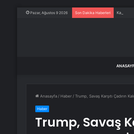
Kaybolan
Pazar, Ağustos 9 2026
Son Dakika Haberleri
ANASAY
Anasayfa
/
Haber
/
Trump, Savaş Karşıtı Çadırın Kald
Haber
Trump, Savaş Ka