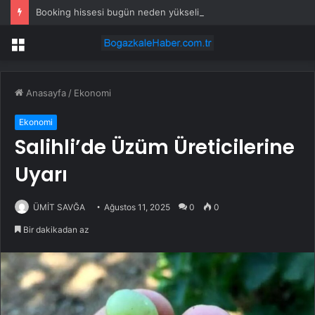
Booking hissesi bugün neden yükseliyor?
Menü
Anasayfa
/
Ekonomi
Ekonomi
Salihli’de Üzüm Üreticilerine
Uyarı
ÜMİT SAVĞA
Ağustos 11, 2025
0
0
Bir dakikadan az