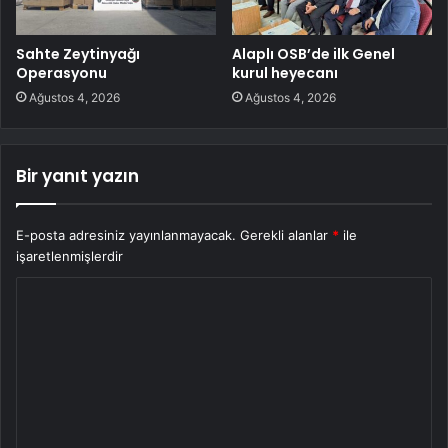
Sahte Zeytinyağı
Alaplı OSB’de ilk Genel
Operasyonu
kurul heyecanı
Ağustos 4, 2026
Ağustos 4, 2026
Bir yanıt yazın
E-posta adresiniz yayınlanmayacak.
Gerekli alanlar
*
ile
işaretlenmişlerdir
Y
o
r
u
m
*