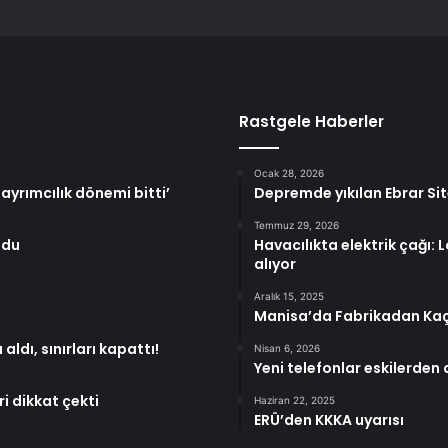
Rastgele Haberler
Ocak 28, 2026
ayrımcılık dönemi bitti’
Depremde yıkılan Ebrar Si
Temmuz 29, 2026
ndu
Havacılıkta elektrik çağı: L
alıyor
Aralık 15, 2025
Manisa’da Fabrikadan Kaçak
ldı, sınırları kapattı!
Nisan 6, 2026
Yeni telefonlar eskilerden 
ri dikkat çekti
Haziran 22, 2025
ERÜ’den KKKA uyarısı