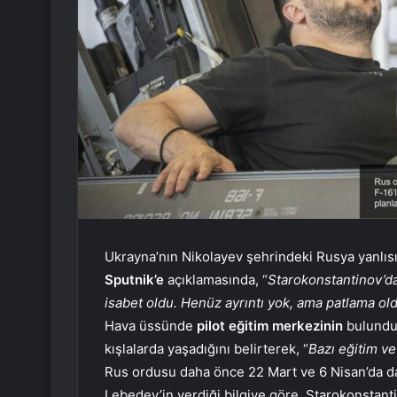
Ukrayna’nın Nikolayev şehrindeki Rusya yanlısı
Sputnik’e
açıklamasında, “
Starokonstantinov’da
isabet oldu. Henüz ayrıntı yok, ama patlama ol
Hava üssünde
pilot eğitim merkezinin
bulunduğ
kışlalarda yaşadığını belirterek, “
Bazı eğitim ve 
Rus ordusu daha önce 22 Mart ve 6 Nisan’da da
Lebedev’in verdiği bilgiye göre, Starokonstan