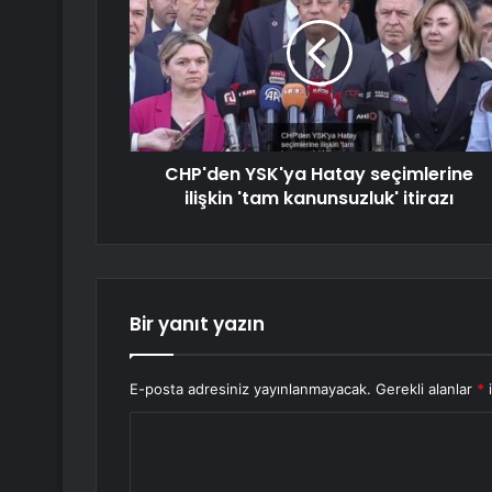
CHP'den YSK'ya Hatay seçimlerine
ilişkin 'tam kanunsuzluk' itirazı
Bir yanıt yazın
E-posta adresiniz yayınlanmayacak.
Gerekli alanlar
*
i
Y
o