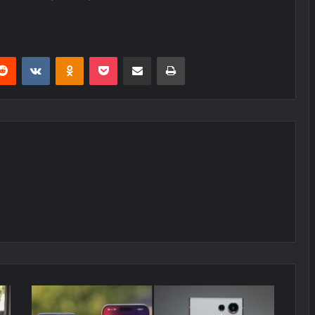
erest
Reddit
VKontakte
Odnoklassniki
Pocket
E-Posta ile paylaş
Yazdır