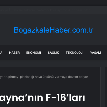
 Tosunlar Jandarma Tarafından Bulundu
FA
HABER
EKONOMI
SAĞLIK
TEKNOLOJI
YAŞAM
ı yerleştirmeyi planladığı hava üssünü vurmaya devam ediyor
ayna’nın F-16’ları