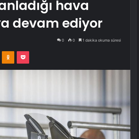
lanladığı hava
a devam ediyor
0
0
1 dakika okuma süresi
VKontakte
Odnoklassniki
Pocket