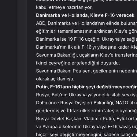
kabul etmeye hazırlanıyor.
Danimarka ve Hollanda, Kiev’e F-16 verecek
ABD, Danimarka ve Hollanda’nın elinde bulunan F
eğitimleri tamamlamasının ardından Kiev’e gön
Danimarka ise 19 F-16 uçağını Ukrayna’ya sağl
Danimarka’nın ilk altı F-16’yı yılbaşına kadar 
Savunma Bakanlığı, uçakların Kiev’e transferin
ikinci çeyreğine ertelendiğini duyurdu.
Savunma Bakanı Poulsen, gecikmenin nedenini U
olarak açıklamıştı.
Putin, F-16’ların hiçbir şeyi değiştirmeyeceği
Rusya, Batı’nın Ukrayna’ya yönelik silah sevkiyatl
Daha önce Rusya Dışişleri Bakanlığı, NATO ülkele
göndermiş ve İttifak ülkelerinin ‘ateşle oynadığı
Rusya Devlet Başkanı Vladimir Putin, Eylül o
ve Avrupa ülkelerinin Ukrayna’ya F-16 savaş uça
hiçbir şeyi değiştirmeyeceğini, sadece çatışma