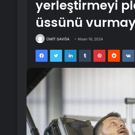
yerleştirmeyi p
üssünü vurmay
ÜMİT SAVĞA
Nisan 16, 2024
Facebook
Twitter
LinkedIn
Tumblr
Pinterest
Reddit