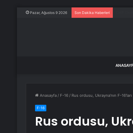
Kaybolan
Pazar, Ağustos 9 2026
Son Dakika Haberleri
ANASAY
Anasayfa
/
F-16
/
Rus ordusu, Ukrayna’nın F-16’lar
F-16
Rus ordusu, Ukr