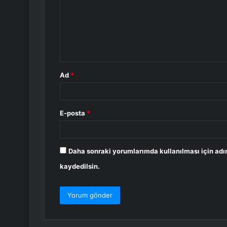
r
u
m
*
Ad
*
E-posta
*
Daha sonraki yorumlarımda kullanılması için adı
kaydedilsin.