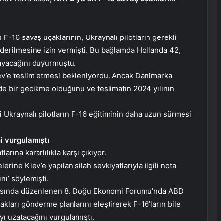
-16 savaş uçaklarının, Ukraynalı pilotların gerekli
derilmesine izin vermişti. Bu bağlamda Hollanda 42,
ayacağını duyurmuştu.
Kiev’e teslim etmesi bekleniyordu. Ancak Danimarka
de bir gecikme olduğunu ve teslimatın 2024 yılının
kraynalı pilotların F-16 eğitiminin daha uzun sürmesi
ni vurgulamıştı
arına kararlılıkla karşı çıkıyor.
rine Kiev’e yapılan silah sevkiyatlarıyla ilgili nota
nı’ söylemişti.
rtasında düzenlenen 8. Doğu Ekonomi Forumu’nda ABD
kları gönderme planlarını eleştirerek F-16’ların bile
yı uzatacağını vurgulamıştı.