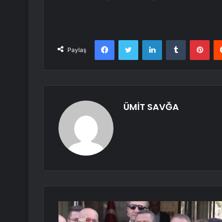
Facebook
Twitter
LinkedIn
Tumblr
Pint
Paylaş
ÜMİT SAVĞA