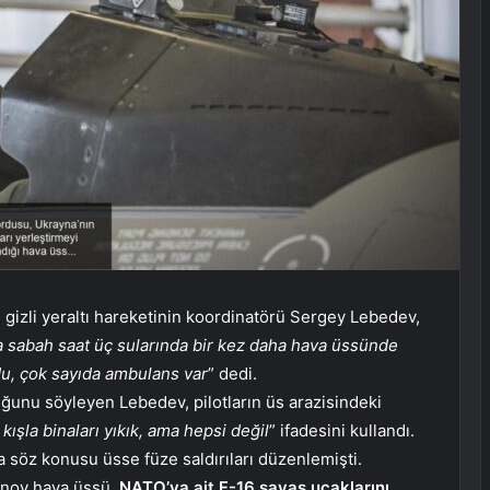
 gizli yeraltı hareketinin koordinatörü Sergey Lebedev,
 sabah saat üç sularında bir kez daha hava üssünde
du, çok sayıda ambulans var
” dedi.
unu söyleyen Lebedev, pilotların üs arazisindeki
kışla binaları yıkık, ama hepsi değil
” ifadesini kullandı.
 söz konusu üsse füze saldırıları düzenlemişti.
tinov hava üssü,
NATO’ya ait F-16 savaş uçaklarını