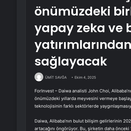
önümüzdeki birk
yapay zeka ve 
yatırımlarında
sağlayacak
ÜMİT SAVĞA
Ekim 4, 2025
ForInvest – Daiwa analisti John Choi,
Alibaba
’n
önümüzdeki yıllarda meyvesini vermeye başlayac
teknolojisinin farklı sektörlerde yaygınlaşmasıyl
Daiwa, Alibaba’nın bulut bilişim gelirlerinin 20
artacağını öngörüyor. Bu, şirketin daha önceki