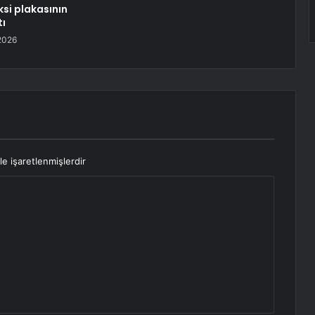
ksi plakasının
tı
2026
le işaretlenmişlerdir