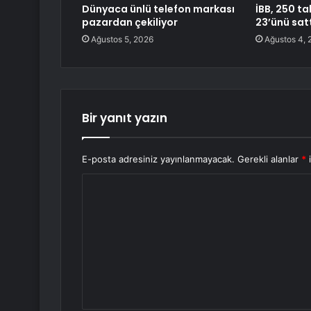
Dünyaca ünlü telefon markası
İBB, 250 ta
pazardan çekiliyor
23’ünü sat
Ağustos 5, 2026
Ağustos 4, 
Bir yanıt yazın
E-posta adresiniz yayınlanmayacak.
Gerekli alanlar
*
i
Y
o
r
u
m
*