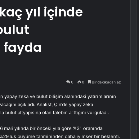
aç yıl içinde
bulut
n fayda
0
0
Bir dakikadan az
ın yapay zeka ve bulut bilişim alanındaki yatırımlarının
ağını açıkladı. Analist, Çin’de yapay zeka
a bulut altyapısına olan talebin arttığını vurguladı.
26 mali yılında bir önceki yıla göre %31 oranında
 %29’luk büyüme tahmininden daha iyimser bir beklenti.