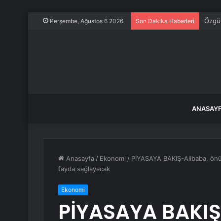
Özgür
Perşembe, Ağustos 6 2026
Son Dakika Haberleri
ANASAY
Anasayfa
/
Ekonomi
/
PİYASAYA BAKIŞ-Alibaba, önüm
fayda sağlayacak
Ekonomi
PİYASAYA BAKIŞ