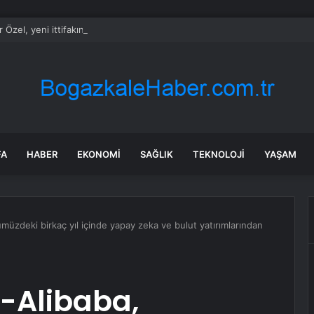
 Özel, yeni ittifakın ismini resmen duyurdu: Herkesi bekliyoruz
FA
HABER
EKONOMI
SAĞLIK
TEKNOLOJI
YAŞAM
üzdeki birkaç yıl içinde yapay zeka ve bulut yatırımlarından
-Alibaba,