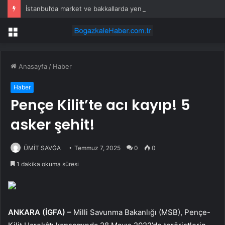
İstanbul’da market ve bakkallarda yeni uygulama devreye girdi
Menü
Anasayfa
/
Haber
Haber
Pençe Kilit’te acı kayıp! 5
asker şehit!
ÜMİT SAVĞA
Temmuz 7, 2025
0
0
1 dakika okuma süresi
ANKARA (İGFA) –
Milli Savunma Bakanlığı (MSB), Pençe-