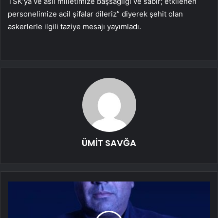
TSK’ya ve asil milletimize başsağlığı ve sabır; etkilenen
personelimize acil şifalar dileriz” diyerek şehit olan
askerlerle ilgili taziye mesajı yayımladı.
ÜMİT SAVĞA