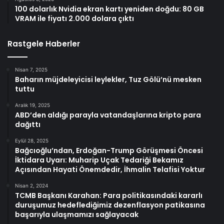
100 dolarlık Nvidia ekran kartı yeniden doğdu: 80 GB
VRAM ile fiyatı 2.000 dolara çıktı
Rastgele Haberler
Nisan 7, 2025
Baharın müjdeleyicisi leylekler, Tuz Gölü’nü mesken
tuttu
Aralık 19, 2025
ABD’den aldığı parayla vatandaşlarına kripto para
dağıttı
Eylül 28, 2025
Bağcıoğlu’ndan, Erdoğan-Trump Görüşmesi Öncesi
İktidara Uyarı: Muharip Uçak Tedariği Bekamız
Açısından Hayati Önemdedir, İhmalin Telafisi Yoktur
Nisan 2, 2024
TCMB Başkanı Karahan: Para politikasındaki kararlı
duruşumuz hedeflediğimiz dezenflasyon patikasına
başarıyla ulaşmamızı sağlayacak