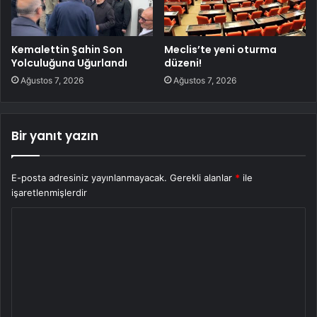
Kemalettin Şahin Son
Meclis’te yeni oturma
Yolculuğuna Uğurlandı
düzeni!
Ağustos 7, 2026
Ağustos 7, 2026
Bir yanıt yazın
E-posta adresiniz yayınlanmayacak.
Gerekli alanlar
*
ile
işaretlenmişlerdir
Y
o
r
u
m