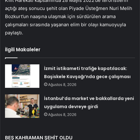
Kilit Harekâtı kapsamında 28 Mayıs 2022’de teröristlerin
açtığı ateş sonucu şehit olan Piyade Üsteğmen Nuri Melih
Bozkurt’un naaşına ulaşmak için sürdürülen arama
çalışmaları sırasında yaşanan elim bir olayı kamuoyuyla
paylaştı.
İlgili Makaleler
İzmit istikameti trafiğe kapatılacak:
Başiskele Kavşağı’nda gece çalışması
Ağustos 8, 2026
İstanbul’da market ve bakkallarda yeni
uygulama devreye girdi
Ağustos 8, 2026
BEŞ KAHRAMAN ŞEHİT OLDU