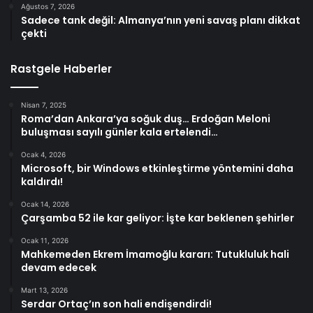
Ağustos 7, 2026
Sadece tank değil: Almanya’nın yeni savaş planı dikkat
çekti
Rastgele Haberler
Nisan 7, 2025
Roma’dan Ankara’ya soğuk duş… Erdoğan Meloni
buluşması sayılı günler kala ertelendi…
Ocak 4, 2026
Microsoft, bir Windows etkinleştirme yöntemini daha
kaldırdı!
Ocak 14, 2026
Çarşamba 52 ile kar geliyor: İşte kar beklenen şehirler
Ocak 11, 2026
Mahkemeden Ekrem İmamoğlu kararı: Tutukluluk hali
devam edecek
Mart 13, 2026
Serdar Ortaç’ın son hali endişendirdi!