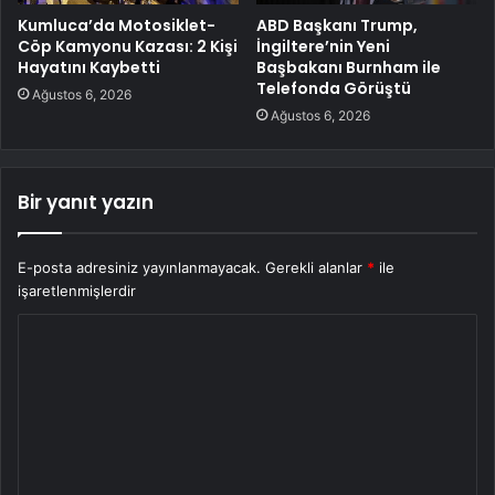
Kumluca’da Motosiklet-
ABD Başkanı Trump,
Cöp Kamyonu Kazası: 2 Kişi
İngiltere’nin Yeni
Hayatını Kaybetti
Başbakanı Burnham ile
Telefonda Görüştü
Ağustos 6, 2026
Ağustos 6, 2026
Bir yanıt yazın
E-posta adresiniz yayınlanmayacak.
Gerekli alanlar
*
ile
işaretlenmişlerdir
Y
o
r
u
m