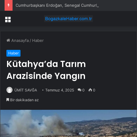
Cumhurbaşkanı Erdoğan, Senegal Cumhurbaşkanı ile görüştü
Menü
Anasayfa
/
Haber
Haber
Kütahya’da Tarım
Arazisinde Yangın
ÜMİT SAVĞA
Temmuz 4, 2025
0
0
Bir dakikadan az