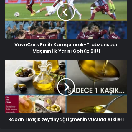
VavaCars Fatih Karagümrük-Trabzonspor
Maçının İlk Yarısı Golsüz Bitti
Sabah 1 kaşık zeytinyağı içmenin vücuda etkileri