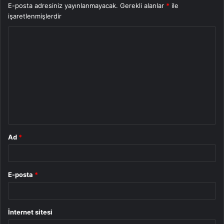
E-posta adresiniz yayınlanmayacak.
Gerekli alanlar
*
ile
işaretlenmişlerdir
Y
o
r
u
m
*
Ad
*
E-posta
*
İnternet sitesi