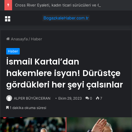
Cross River Eyaleti, kadın ticari sürücüleri ve 60 yaş üstü erkekleri harçlardan muaf tuttu
Menü
Anasayfa
/
Haber
Haber
İsmail Kartal’dan
hakemlere isyan! Dürüstçe
gördükleri her şeyi çalsınlar
ALPER BÜYÜKCERAN
Ekim 29, 2023
0
7
1 dakika okuma süresi