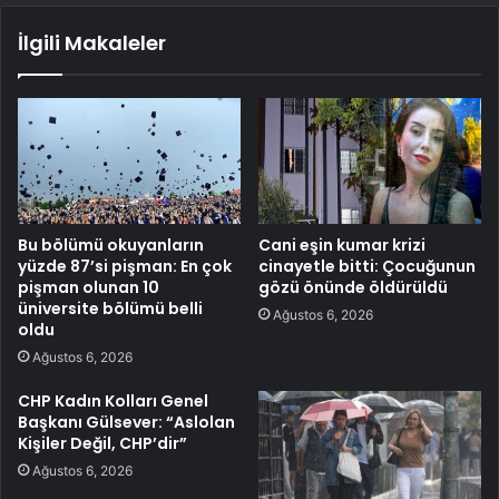
İlgili Makaleler
Bu bölümü okuyanların
Cani eşin kumar krizi
yüzde 87’si pişman: En çok
cinayetle bitti: Çocuğunun
pişman olunan 10
gözü önünde öldürüldü
üniversite bölümü belli
Ağustos 6, 2026
oldu
Ağustos 6, 2026
CHP Kadın Kolları Genel
Başkanı Gülsever: “Aslolan
Kişiler Değil, CHP’dir”
Ağustos 6, 2026