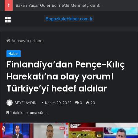
Bakan Yaşar Güler Edirne’de Mehmetçikle Bayramlaştı
Menü
Anasayfa
/
Haber
Haber
Finlandiya’dan Pençe-Kılıç
Harekatı’na olay yorum!
Türkiye’yi hedef aldılar
SEYFİ AYDIN
Kasım 29, 2022
0
20
1 dakika okuma süresi