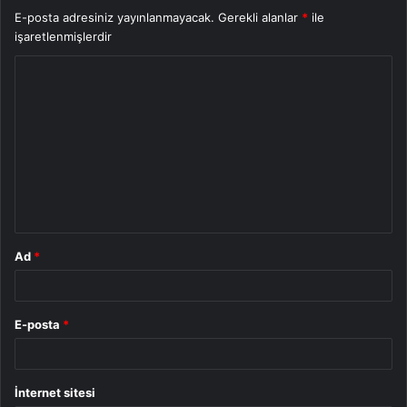
E-posta adresiniz yayınlanmayacak.
Gerekli alanlar
*
ile
işaretlenmişlerdir
Y
o
r
u
m
*
Ad
*
E-posta
*
İnternet sitesi