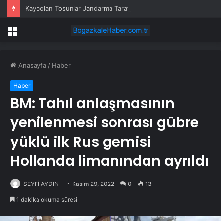
Kaybolan Tosunlar Jandarma Tarafından Bulundu
Menü
Anasayfa
/
Haber
Haber
BM: Tahıl anlaşmasının
yenilenmesi sonrası gübre
yüklü ilk Rus gemisi
Hollanda limanından ayrıldı
SEYFİ AYDIN
Kasım 29, 2022
0
13
1 dakika okuma süresi