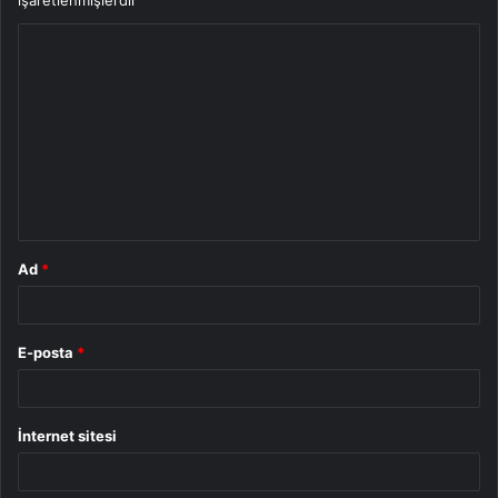
işaretlenmişlerdir
Y
o
r
u
m
*
Ad
*
E-posta
*
İnternet sitesi