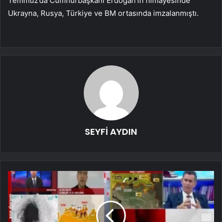
Temmuz’da Cumhurbaşkanı Erdoğan’ın himayesinde
Ukrayna, Rusya, Türkiye ve BM ortasında imzalanmıştı.
SEYFİ AYDIN