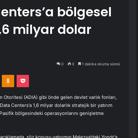
enters’a bölgesel
,6 milyar dolar
0
0
1 dakika okuma süresi
VKontakte
Odnoklassniki
Pocket
 Otoritesi (ADIA) gibi önde gelen devlet varlık fonları,
ta Centers’a 1,6 milyar dolarlık stratejik bir yatırım
Pasifik bölgesindeki operasyonlarını genişletme
çıklamada, söz konusu yatırımın Malezya’daki Yondr’a