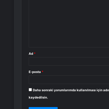
Y
o
r
u
m
*
Ad
*
E-posta
*
Daha sonraki yorumlarımda kullanılması için adı
kaydedilsin.