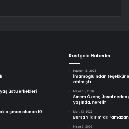
Rastgele Haberler
Haziran 16, 2025
dı
İmamoğlu’ndan teşekkür 
atılmıştı
 yaş üstü erkekleri
Mayıs 10, 2026
Sinem Özenç Ünsal neden g
yaşında, nereli?
çok pişman olunan 10
Mart 13, 2025
Bursa Yıldırım’da ramazan
Nisan 5, 2026