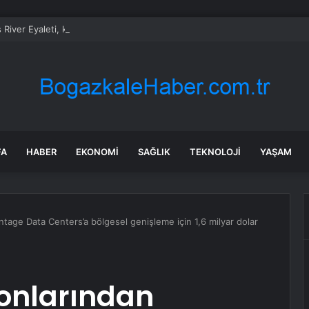
 River Eyaleti, kadın ticari sürücüleri ve 60 yaş üstü erkekleri harçlarda
FA
HABER
EKONOMI
SAĞLIK
TEKNOLOJI
YAŞAM
tage Data Centers’a bölgesel genişleme için 1,6 milyar dolar
fonlarından