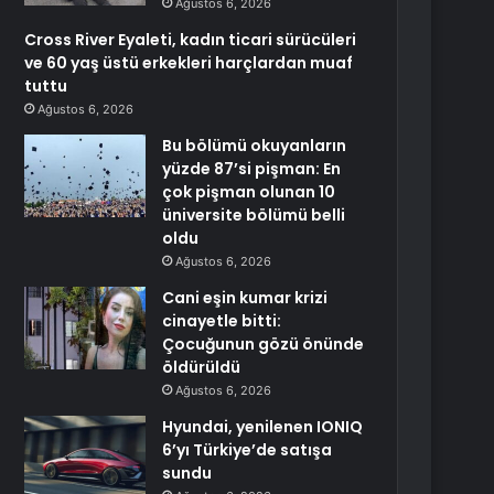
Ağustos 6, 2026
Cross River Eyaleti, kadın ticari sürücüleri
ve 60 yaş üstü erkekleri harçlardan muaf
tuttu
Ağustos 6, 2026
Bu bölümü okuyanların
yüzde 87’si pişman: En
çok pişman olunan 10
üniversite bölümü belli
oldu
Ağustos 6, 2026
Cani eşin kumar krizi
cinayetle bitti:
Çocuğunun gözü önünde
öldürüldü
Ağustos 6, 2026
Hyundai, yenilenen IONIQ
6’yı Türkiye’de satışa
sundu