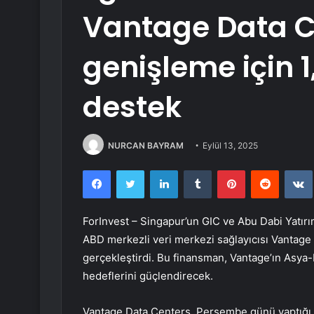
Vantage Data C
genişleme için 1
destek
NURCAN BAYRAM
Eylül 13, 2025
Facebook
Twitter
LinkedIn
Tumblr
Pinterest
Reddit
ForInvest – Singapur’un GIC ve Abu Dabi Yatırım
ABD merkezli veri merkezi sağlayıcısı Vantage Da
gerçekleştirdi. Bu finansman, Vantage’ın Asya-
hedeflerini güçlendirecek.
Vantage Data Centers, Perşembe günü yaptığı a