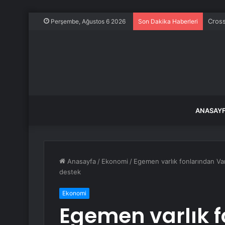
Cross
Perşembe, Ağustos 6 2026
Son Dakika Haberleri
ANASAY
Anasayfa
/
Ekonomi
/
Egemen varlık fonlarından Van
destek
Ekonomi
Egemen varlık 