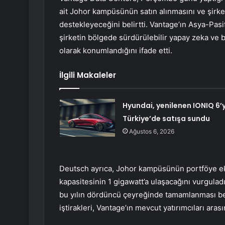
ait Johor kampüsünün satın alınmasını ve şirke
destekleyeceğini belirtti. Vantage’ın Asya-Pas
şirketin bölgede sürdürülebilir yapay zeka ve bu
olarak konumlandığını ifade etti.
İlgili Makaleler
Hyundai, yenilenen IONIQ 6’y
Türkiye’de satışa sundu
Ağustos 6, 2026
Deutsch ayrıca, Johor kampüsünün portföye ekl
kapasitesinin 1 gigawatt’a ulaşacağını vurgulad
bu yılın dördüncü çeyreğinde tamamlanması be
iştirakleri, Vantage’ın mevcut yatırımcıları arası