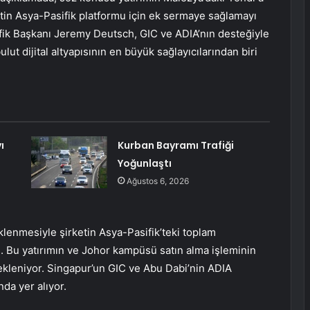
tin Asya-Pasifik platformu için ek sermaye sağlamayı
ifik Başkanı Jeremy Deutsch, GIC ve ADIA’nın desteğiyle
lut dijital altyapısının en büyük sağlayıcılarından biri
ı
Kurban Bayramı Trafiği
Yoğunlaştı
Ağustos 6, 2026
enmesiyle şirketin Asya-Pasifik’teki toplam
ı. Bu yatırımın ve Johor kampüsü satın alma işleminin
kleniyor. Singapur’un GIC ve Abu Dabi’nin ADIA
nda yer alıyor.