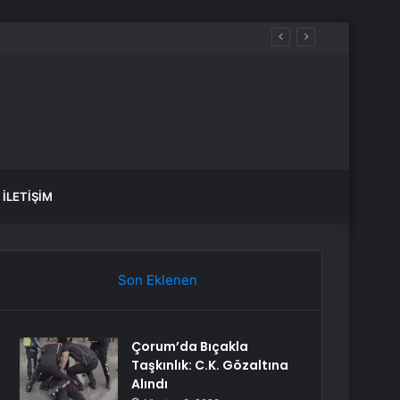
n muaf tuttu
İLETIŞIM
Son Eklenen
Çorum’da Bıçakla
Taşkınlık: C.K. Gözaltına
Alındı