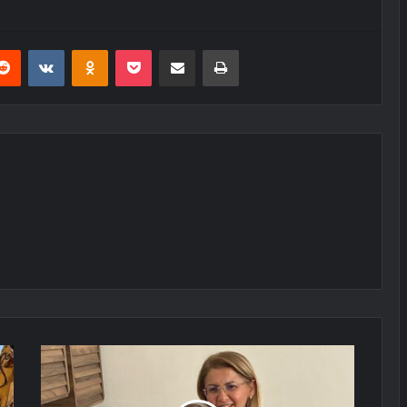
erest
Reddit
VKontakte
Odnoklassniki
Pocket
E-Posta ile paylaş
Yazdır