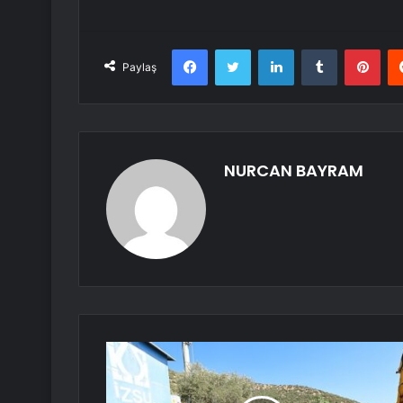
Facebook
Twitter
LinkedIn
Tumblr
Pint
Paylaş
NURCAN BAYRAM