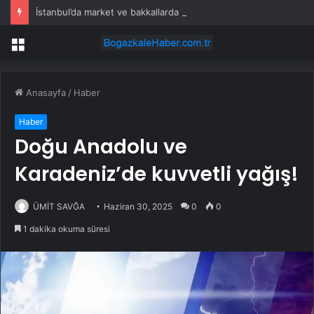
İstanbul’da market ve bakkallarda yeni uygulama devreye girdi
Menü
Anasayfa
/
Haber
Haber
Doğu Anadolu ve
Karadeniz’de kuvvetli yağış!
ÜMİT SAVĞA
Haziran 30, 2025
0
0
1 dakika okuma süresi