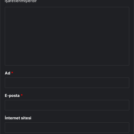
işaretlenmişlerdir
Y
o
r
u
m
*
Ad
*
E-posta
*
İnternet sitesi