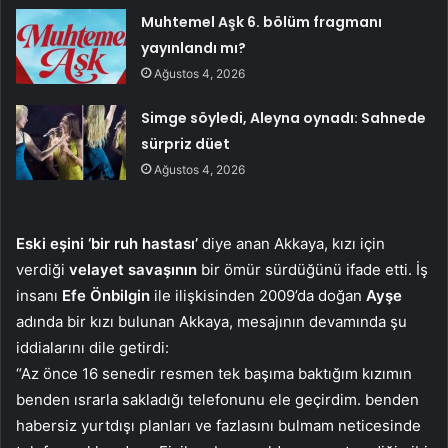
Muhtemel Aşk 6. bölüm fragmanı
yayınlandı mı?
Ağustos 4, 2026
Simge söyledi, Aleyna oynadı: Sahnede
sürpriz düet
Ağustos 4, 2026
Eski eşini ‘bir ruh hastası’
diye anan Akkaya, kızı için
verdiği
velayet
savaşının
bir ömür sürdüğünü ifade etti. İş
insanı
Efe
Önbilgin
ile ilişkisinden 2009’da doğan
Ayşe
adında bir kızı bulunan Akkaya, mesajının devamında şu
iddialarını dile getirdi:
“Az önce 16 senedir resmen tek başıma baktığım kızımın
benden ısrarla sakladığı telefonunu ele geçirdim. benden
habersiz yurtdışı planları ve fazlasını bulmam neticesinde