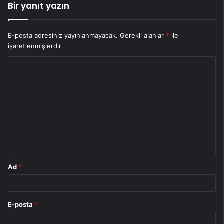
Bir yanıt yazın
E-posta adresiniz yayınlanmayacak.
Gerekli alanlar
*
ile
işaretlenmişlerdir
Y
o
r
u
m
*
Ad
*
E-posta
*