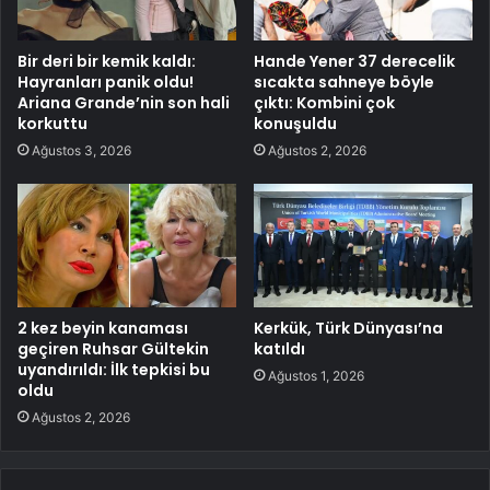
Bir deri bir kemik kaldı:
Hande Yener 37 derecelik
Hayranları panik oldu!
sıcakta sahneye böyle
Ariana Grande’nin son hali
çıktı: Kombini çok
korkuttu
konuşuldu
Ağustos 3, 2026
Ağustos 2, 2026
2 kez beyin kanaması
Kerkük, Türk Dünyası’na
geçiren Ruhsar Gültekin
katıldı
uyandırıldı: İlk tepkisi bu
Ağustos 1, 2026
oldu
Ağustos 2, 2026