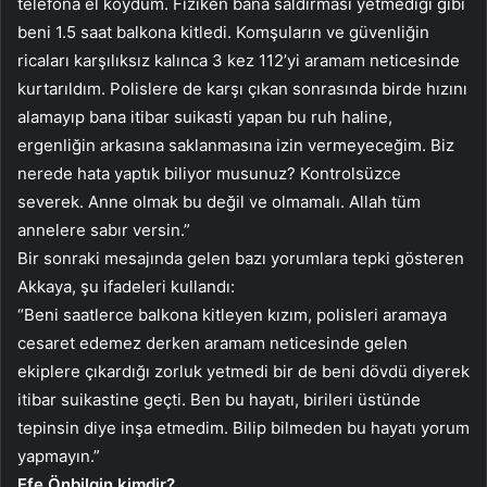
telefona el koydum. Fiziken bana saldırması yetmediği gibi
beni 1.5 saat balkona kitledi. Komşuların ve güvenliğin
ricaları karşılıksız kalınca 3 kez 112’yi aramam neticesinde
kurtarıldım. Polislere de karşı çıkan sonrasında birde hızını
alamayıp bana itibar suikasti yapan bu ruh haline,
ergenliğin arkasına saklanmasına izin vermeyeceğim. Biz
nerede hata yaptık biliyor musunuz? Kontrolsüzce
severek. Anne olmak bu değil ve olmamalı. Allah tüm
annelere sabır versin.”
Bir sonraki mesajında gelen bazı yorumlara tepki gösteren
Akkaya, şu ifadeleri kullandı:
“Beni saatlerce balkona kitleyen kızım, polisleri aramaya
cesaret edemez derken aramam neticesinde gelen
ekiplere çıkardığı zorluk yetmedi bir de beni dövdü diyerek
itibar suikastine geçti. Ben bu hayatı, birileri üstünde
tepinsin diye inşa etmedim. Bilip bilmeden bu hayatı yorum
yapmayın.”
Efe Önbilgin kimdir?