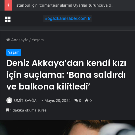
İstanbul için ‘cumartesi’ alarmı! Uyarılar turuncuya döndü
Menü
Anasayfa
/
Yaşam
Yaşam
Deniz Akkaya’dan kendi kızı
için suçlama: ‘Bana saldırdı
ve balkona kilitledi’
ÜMİT SAVĞA
Mayıs 28, 2024
0
0
1 dakika okuma süresi