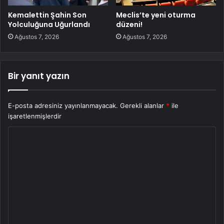
Kemalettin Şahin Son
Meclis’te yeni oturma
Yolculuğuna Uğurlandı
düzeni!
Ağustos 7, 2026
Ağustos 7, 2026
Bir yanıt yazın
E-posta adresiniz yayınlanmayacak.
Gerekli alanlar
*
ile
işaretlenmişlerdir
Y
o
r
u
m
*