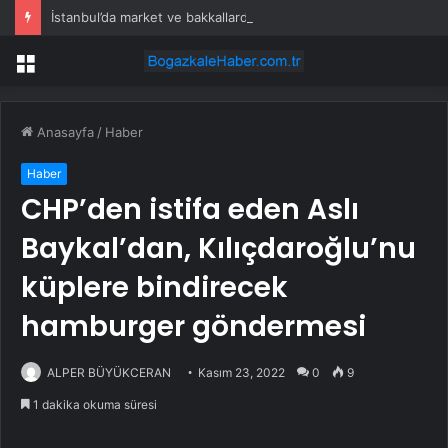
İstanbul’da market ve bakkallarda yeni uygulama devreye girdi
Menü
Anasayfa
/
Haber
Haber
CHP’den istifa eden Aslı
Baykal’dan, Kılıçdaroğlu’nu
küplere bindirecek
hamburger göndermesi
ALPER BÜYÜKCERAN
Kasım 23, 2022
0
9
1 dakika okuma süresi