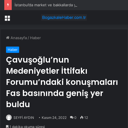
İstanbul’da market ve bakkallarda yeni uygulama devreye girdi
Menü
Anasayfa
/
Haber
Haber
Çavuşoğlu’nun
Medeniyetler İttifakı
Forumu’ndaki konuşmaları
Fas basınında geniş yer
buldu
SEYFİ AYDIN
Kasım 24, 2022
0
12
1 dakika okuma süresi