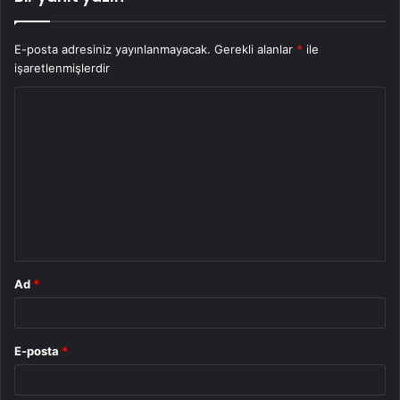
E-posta adresiniz yayınlanmayacak.
Gerekli alanlar
*
ile
işaretlenmişlerdir
Y
o
r
u
m
*
Ad
*
E-posta
*