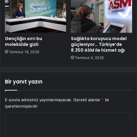
Gençliğin sırrı bu
Sağlıkta koruyucu model
molekülde gizli
güçleniyor… Türkiye’de
8.350 ASM ile hizmet ağı
Temmuz 18, 2026
Temmuz 4, 2026
Bir yanıt yazın
E-posta adresiniz yayınlanmayacak.
Gerekli alanlar
*
ile
işaretlenmişlerdir
Y
o
r