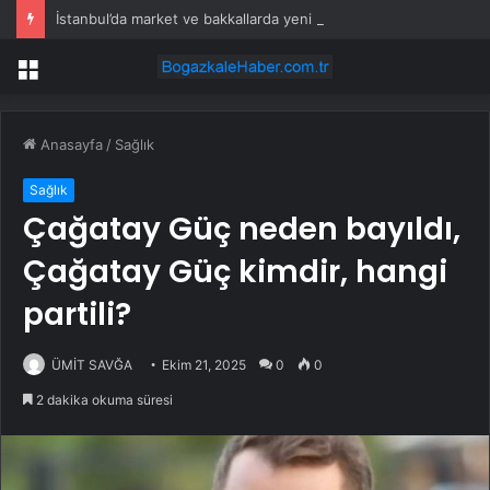
İstanbul’da market ve bakkallarda yeni uygulama devreye girdi
Menü
Anasayfa
/
Sağlık
Sağlık
Çağatay Güç neden bayıldı,
Çağatay Güç kimdir, hangi
partili?
ÜMİT SAVĞA
Ekim 21, 2025
0
0
2 dakika okuma süresi