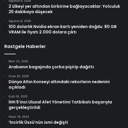
Ağustos 8, 2026
2 ülkeyi yer altından birbirine bağlayacaklar: Yolculuk
25 dakikaya düşecek
Ağustos 8, 2026
100 dolarlık Nvidia ekran kartı yeniden doğdu: 80 GB
VRAM ile fiyatı 2.000 dolara çıktı
Rastgele Haberler
Mart 23, 2026
Arabanın bagajında çorba pişirip dağıttı
Ocak 30, 2026
Dünya Altın Konseyi altındaki rekorların nedenini
açıkladı
Eylül 16, 2025
İHH 5’inci Ulusal Afet Yönetimi Tatbikatı başarıyla
gerçekleştirildi
Nisan 18, 2024
‘İncirlik Üssü’nün ismi değişti