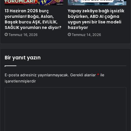
13 Haziran 2026 burç
Yapay zekâya bağlı işsizlik
yorumları! Boğa, Aslan,
büyürken, ABD AI çağına
Başak burcu AŞK, EVLİLİK,
uygun yeni bir lise modeli
SAĞLIK yorumları ne diyor?
hazırlıyor
Temmuz 16, 2026
Temmuz 14, 2026
Bir yanıt yazın
E-posta adresiniz yayınlanmayacak.
Gerekli alanlar
*
ile
işaretlenmişlerdir
Y
o
r
u
m