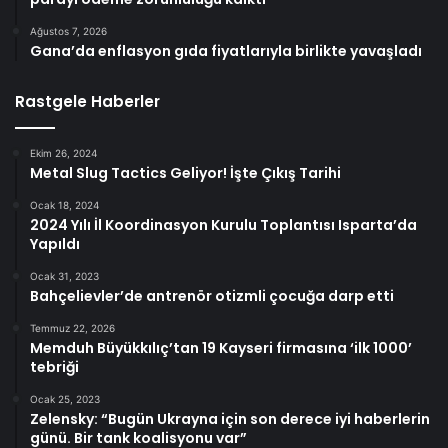
Ağustos 7, 2026
Gana’da enflasyon gıda fiyatlarıyla birlikte yavaşladı
Rastgele Haberler
Ekim 26, 2024
Metal Slug Tactics Geliyor! İşte Çıkış Tarihi
Ocak 18, 2024
2024 Yılı İl Koordinasyon Kurulu Toplantısı Isparta’da
Yapıldı
Ocak 31, 2023
Bahçelievler’de antrenör otizmli çocuğa darp etti
Temmuz 22, 2026
Memduh Büyükkılıç’tan 19 Kayseri firmasına ‘ilk 1000’
tebriği
Ocak 25, 2023
Zelensky: “Bugün Ukrayna için son derece iyi haberlerin
günü. Bir tank koalisyonu var”