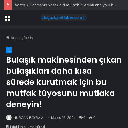
Adres kullanmanın yasak olduğu şehir: Ambulans yolu bulamıyor, kargo gitmiyor
Menü
Anasayfa
/
İş
İş
Bulaşık makinesinden çıkan
bulaşıkları daha kısa
sürede kurutmak için bu
mutfak tüyosunu mutlaka
deneyin!
NURCAN BAYRAM
Mayıs 16, 2024
0
0
1 dakika okuma süresi