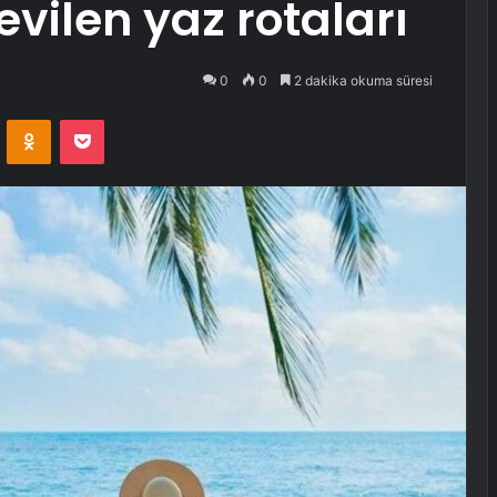
evilen yaz rotaları
0
0
2 dakika okuma süresi
VKontakte
Odnoklassniki
Pocket