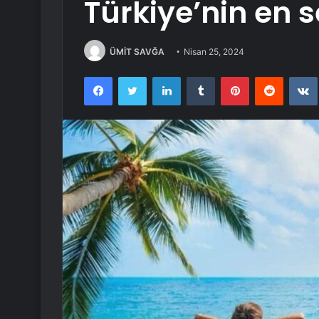
Türkiye’nin en s
ÜMİT SAVĞA
Nisan 25, 2024
Facebook
Twitter
LinkedIn
Tumblr
Pinterest
Reddit