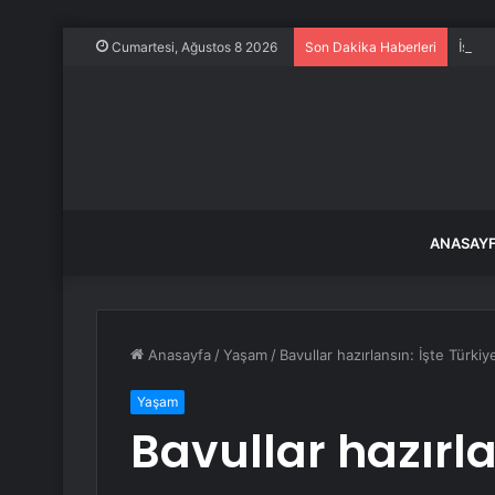
İstan
Cumartesi, Ağustos 8 2026
Son Dakika Haberleri
ANASAY
Anasayfa
/
Yaşam
/
Bavullar hazırlansın: İşte Türkiy
Yaşam
Bavullar hazırla