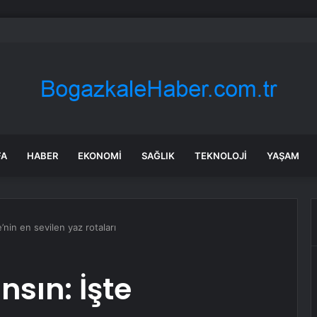
bul’da market ve bakkallarda yeni uygulama devreye girdi
FA
HABER
EKONOMI
SAĞLIK
TEKNOLOJI
YAŞAM
e’nin en sevilen yaz rotaları
nsın: İşte