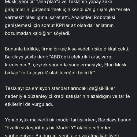
Musk, yeni bir “ana plan”a ve Tesla’nın yapay zeka
girişimlerini güçlendirmek için kendi xAI girişimiyle “el ele
vermesi” olasılığına işaret etti. Analistler, Robotaksi
genişlemesi için somut KPI’lar az olsa da “anlatının
bozulmadan kaldığını” söyledi.
Bununla birlikte, firma birkaç kısa vadeli riske dikkat çekti.
Barclays şöyle dedi: “ABD’deki elektrikli araç vergi
kredisinin 3. çeyrek sonunda sona ermesiyle, Elon Musk
birkaç ’zorlu çeyrek’ olabileceğini belirtti.”
Tesla ayrıca emisyon standartlarındaki değişiklikler
nedeniyle düzenleyici kredi satışlarının azaldığını ve tarife
etkilerini de vurguladı.
Yeni düşük maliyetli bir model tartışılırken, Barclays bunun
“özelliksizleştirilmiş bir Model Y” olabileceğinden
şüpheleniyor. Bu durum, yeni talep yaratma kabiliyeti