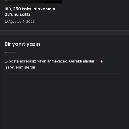
İBB, 250 taksi plakasının
23’ünü sattı
Ağustos 4, 2026
Bir yanıt yazın
E-posta adresiniz yayınlanmayacak.
Gerekli alanlar
*
ile
işaretlenmişlerdir
Y
o
r
u
m
*