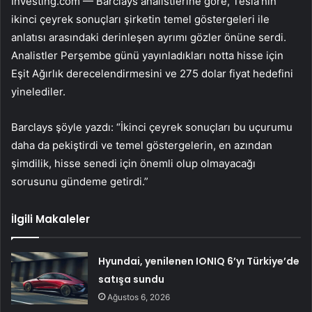
Investing.com — Barclays analistlerine göre, Tesla’nın
ikinci çeyrek sonuçları şirketin temel göstergeleri ile
anlatısı arasındaki derinleşen ayrımı gözler önüne serdi.
Analistler Perşembe günü yayınladıkları notta hisse için
Eşit Ağırlık derecelendirmesini ve 275 dolar fiyat hedefini
yinelediler.
Barclays şöyle yazdı: “İkinci çeyrek sonuçları bu uçurumu
daha da pekiştirdi ve temel göstergelerin, en azından
şimdilik, hisse senedi için önemli olup olmayacağı
sorusunu gündeme getirdi.”
İlgili Makaleler
Hyundai, yenilenen IONIQ 6’yı Türkiye’de
satışa sundu
Ağustos 6, 2026