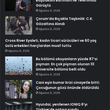
Başbakanı Burnham ile Telefonda
Görüştü
Ağustos 6, 2026
Çorum’da Bıçakla Taşkınlık: C.K.
Gözaltına Alındı
Ağustos 6, 2026
Cross River Eyaleti, kadın ticari sürücüleri ve 60 yaş
üstü erkekleri harçlardan muaf tuttu
Ağustos 6, 2026
Bu bölümü okuyanların yüzde 87’si
pişman: En çok pişman olunan 10
üniversite bölümü belli oldu
Ağustos 6, 2026
Cani eşin kumar krizi cinayetle bitti:
Çocuğunun gözü önünde öldürüldü
Ağustos 6, 2026
Hyundai, yenilenen IONIQ 6’yı
Türkiye’de satışa sundu