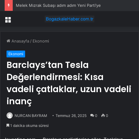
Melek Mızrak Subaşı adım adım Yeni Parti’ye
Menü
Anasayfa
/
Ekonomi
Ekonomi
Barclays’tan Tesla
Değerlendirmesi: Kısa
vadeli çatlaklar, uzun vadeli
inanç
NURCAN BAYRAM
Temmuz 26, 2025
0
0
1 dakika okuma süresi