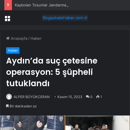
Kaybolan Tosunlar Jandarma Tarafından Bulundu
Menü
Anasayfa
/
Haber
Haber
Aydın’da suç çetesine
operasyon: 5 şüpheli
tutuklandı
ALPER BÜYÜKCERAN
Kasım 15, 2023
0
1
Bir dakikadan az