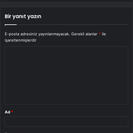
Bir yanıt yazın
E-posta adresiniz yayınlanmayacak.
Gerekli alanlar
*
ile
işaretlenmişlerdir
Y
o
r
u
m
*
Ad
*