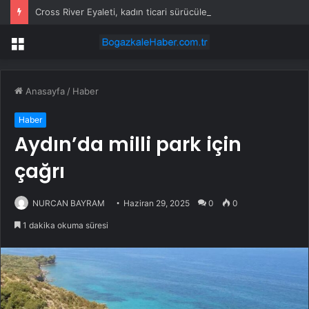
Cross River Eyaleti, kadın ticari sürücüleri ve 60 yaş üstü erkekleri harçlardan muaf tuttu
Menü
Anasayfa
/
Haber
Haber
Aydın’da milli park için
çağrı
NURCAN BAYRAM
Haziran 29, 2025
0
0
1 dakika okuma süresi