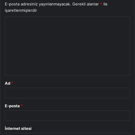
E-posta adresiniz yayınlanmayacak.
Gerekli alanlar
*
ile
işaretlenmişlerdir
Y
o
r
u
m
*
Ad
*
E-posta
*
İnternet sitesi