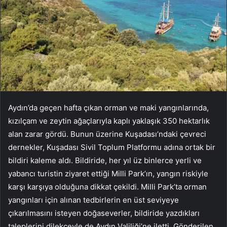
Aydın’da geçen hafta çıkan orman ve maki yangınlarında,
kızılçam ve zeytin ağaçlarıyla kaplı yaklaşık 350 hektarlık
alan zarar gördü. Bunun üzerine Kuşadası’ndaki çevreci
dernekler, Kuşadası Sivil Toplum Platformu adına ortak bir
bildiri kaleme aldı. Bildiride, her yıl üz binlerce yerli ve
yabancı turistin ziyaret ettiği Milli Park’ın, yangın riskiyle
karşı karşıya olduğuna dikkat çekildi. Milli Park’ta orman
yangınları için alınan tedbirlerin en üst seviyeye
çıkarılmasını isteyen doğaseverler, bildiride yazdıkları
taleplerini dilekçeyle de Aydın Valiliği’ne iletti. Gönderilen