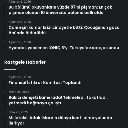
Ağustos 6, 2026
Bu bölümü okuyanların yüzde 87’si pişman: En çok
pişman olunan 10 üniversite bölümü belli oldu
Ağustos 6, 2026
Cani eşin kumar krizi cinayetle bitti: Çocuğunun gözü
önünde öldürüldü
Ağustos 6, 2026
Hyundai, yenilenen IONIQ 6’yı Türkiye’de satışa sundu
Rastgele Haberler
Ağustos 5, 2026
Finansal İstikrar Komitesi Toplandı
Nisan 26, 2025
Bakıcı dehşeti kamerada! Tekmeledi, tokatladı,
yetmedi boğmaya çalıştı
Ekim 23, 2025
Milletekili Adak: Mardin dünya kenti olma yolunda
ilerliyor