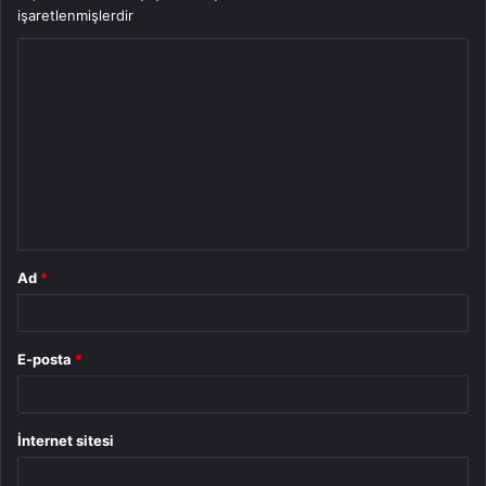
işaretlenmişlerdir
Y
o
r
u
m
*
Ad
*
E-posta
*
İnternet sitesi