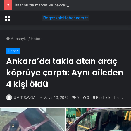
İstanbul’da market ve bakkallarda yeni uygulama devreye girdi
Menü
Anasayfa
/
Haber
Haber
Ankara’da takla atan araç
köprüye çarptı: Aynı aileden
4 kişi öldü
ÜMİT SAVĞA
Mayıs 13, 2024
0
0
Bir dakikadan az