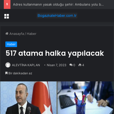
Adres kullanmanın yasak olduğu şehir: Ambulans yolu bulamıyor, kargo gitmiyor
Menü
Anasayfa
/
Haber
Haber
517 atama halka yapılacak
ALEVTİNA KAPLAN
Nisan 7, 2023
0
4
Bir dakikadan az