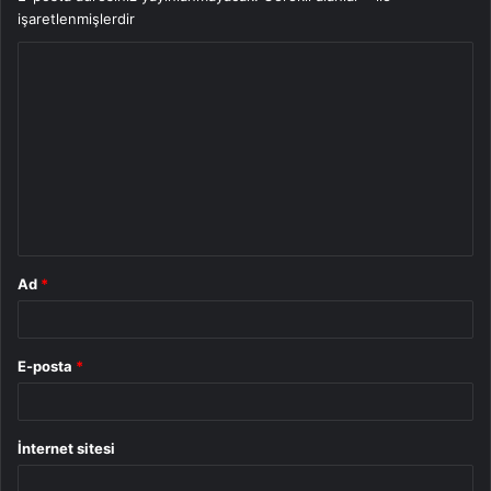
işaretlenmişlerdir
Y
o
r
u
m
*
Ad
*
E-posta
*
İnternet sitesi