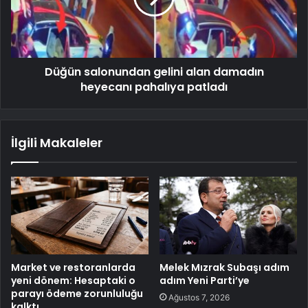
Düğün salonundan gelini alan damadın
heyecanı pahalıya patladı
İlgili Makaleler
Market ve restoranlarda
Melek Mızrak Subaşı adım
yeni dönem: Hesaptaki o
adım Yeni Parti’ye
parayı ödeme zorunluluğu
Ağustos 7, 2026
kalktı