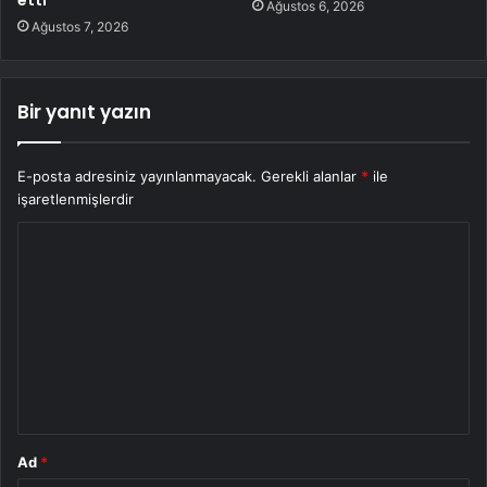
Ağustos 6, 2026
Ağustos 7, 2026
Bir yanıt yazın
E-posta adresiniz yayınlanmayacak.
Gerekli alanlar
*
ile
işaretlenmişlerdir
Y
o
r
u
m
*
Ad
*