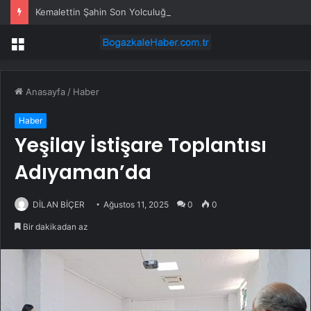
Kemalettin Şahin Son Yolculuğuna Uğurlandı
Menü
Anasayfa
/
Haber
Haber
Yeşilay İstişare Toplantısı
Adıyaman’da
DİLAN BİÇER
Ağustos 11, 2025
0
0
Bir dakikadan az