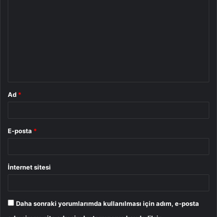
o
r
u
m
*
Ad
*
E-posta
*
İnternet sitesi
Daha sonraki yorumlarımda kullanılması için adım, e-posta