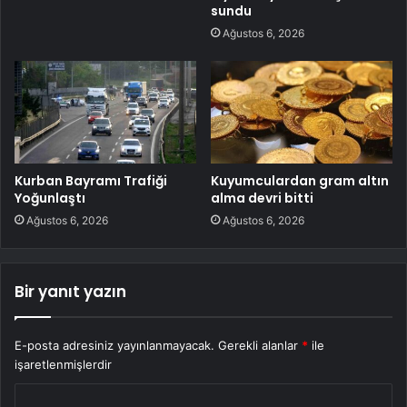
sundu
Ağustos 6, 2026
Kurban Bayramı Trafiği
Kuyumculardan gram altın
Yoğunlaştı
alma devri bitti
Ağustos 6, 2026
Ağustos 6, 2026
Bir yanıt yazın
E-posta adresiniz yayınlanmayacak.
Gerekli alanlar
*
ile
işaretlenmişlerdir
Y