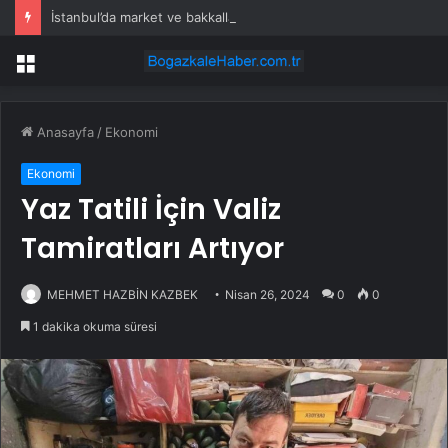
İstanbul’da market ve bakkallarda yeni uygulama devreye girdi
Menü
Anasayfa
/
Ekonomi
Ekonomi
Yaz Tatili İçin Valiz
Tamiratları Artıyor
MEHMET HAZBİN KAZBEK
Nisan 26, 2024
0
0
1 dakika okuma süresi