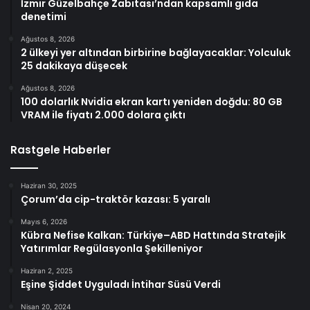
İzmir Güzelbahçe Zabıtası’ndan kapsamlı gıda
denetimi
Ağustos 8, 2026
2 ülkeyi yer altından birbirine bağlayacaklar: Yolculuk
25 dakikaya düşecek
Ağustos 8, 2026
100 dolarlık Nvidia ekran kartı yeniden doğdu: 80 GB
VRAM ile fiyatı 2.000 dolara çıktı
Rastgele Haberler
Haziran 30, 2025
Çorum’da cip-traktör kazası: 5 yaralı
Mayıs 6, 2026
Kübra Nefise Kalkan: Türkiye–ABD Hattında Stratejik
Yatırımlar Regülasyonla Şekilleniyor
Haziran 2, 2025
Eşine Şiddet Uyguladı İntihar Süsü Verdi
Nisan 20, 2024