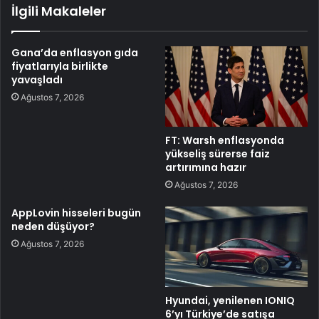
İlgili Makaleler
Gana’da enflasyon gıda
fiyatlarıyla birlikte
yavaşladı
Ağustos 7, 2026
FT: Warsh enflasyonda
yükseliş sürerse faiz
artırımına hazır
Ağustos 7, 2026
AppLovin hisseleri bugün
neden düşüyor?
Ağustos 7, 2026
Hyundai, yenilenen IONIQ
6’yı Türkiye’de satışa