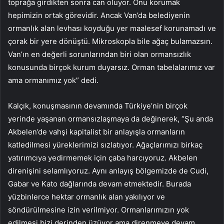
toprağa girdikten sonra can oluyor. Onu korumak
hepimizin ortak görevidir. Ancak Van’da belediyenin
ormanlık alan levhası koyduğu yer maalesef korunamadı ve
çorak bir yere dönüştü. Mikroskopla bile ağaç bulamazsın.
Van’ın en değerli sorunlarından biri olan ormansızlık
konusunda birçok kurum duyarsız. Orman tabelalarımız var
ama ormanımız yok” dedi.
Kalçık, konuşmasının devamında Türkiye’nin birçok
yerinde yaşanan ormansızlaşmaya da değinerek, “Şu anda
Akbelen’de vahşi kapitalist bir anlayışla ormanların
katledilmesi yüreklerimizi sızlatıyor. Ağaçlarımızı birkaç
yatırımcıya yedirmemek için çaba harcıyoruz. Akbelen
direnişini selamlıyoruz. Aynı anlayış bölgemizde de Cudi,
Gabar ve Kato dağlarında devam etmektedir. Burada
yüzbinlerce hektar ormanlık alan yakılıyor ve
söndürülmesine izin verilmiyor. Ormanlarımızın yok
edilmesi bizi derinden üzüyor ama direnmeye devam