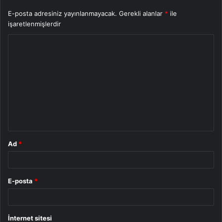
E-posta adresiniz yayınlanmayacak.
Gerekli alanlar
*
ile
işaretlenmişlerdir
Y
o
r
u
m
*
Ad
*
E-posta
*
İnternet sitesi