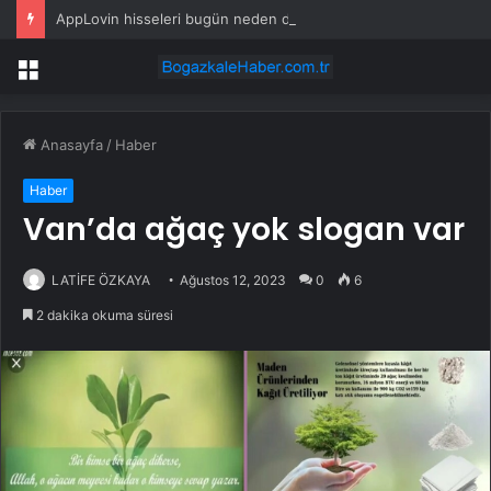
AppLovin hisseleri bugün neden düşüyor?
Menü
Anasayfa
/
Haber
Haber
Van’da ağaç yok slogan var
LATİFE ÖZKAYA
Ağustos 12, 2023
0
6
2 dakika okuma süresi