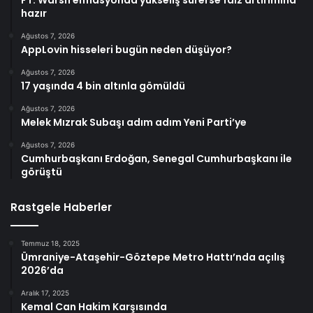
FT: Warsh enflasyonda yükseliş sürerse faiz artırımına
hazır
Ağustos 7, 2026
AppLovin hisseleri bugün neden düşüyor?
Ağustos 7, 2026
17 yaşında 4 bin altınla gömüldü
Ağustos 7, 2026
Melek Mızrak Subaşı adım adım Yeni Parti’ye
Ağustos 7, 2026
Cumhurbaşkanı Erdoğan, Senegal Cumhurbaşkanı ile
görüştü
Rastgele Haberler
Temmuz 18, 2025
Ümraniye-Ataşehir-Göztepe Metro Hattı’nda açılış
2026’da
Aralık 17, 2025
Kemal Can Hakim Karşısında