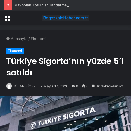
Kaybolan Tosunlar Jandarma Tarafından Bulundu
Menü
Anasayfa
/
Ekonomi
Ekonomi
Türkiye Sigorta’nın yüzde 5’i
satıldı
DİLAN BİÇER
Mayıs 17, 2026
0
0
Bir dakikadan az