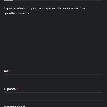
E-posta adresiniz yayınlanmayacak.
Gerekli alanlar
*
ile
işaretlenmişlerdir
Y
o
r
u
m
*
Ad
*
E-posta
*
İnternet sitesi