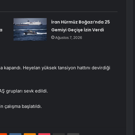
İran Hürmüz Boğazı’nda 25
a
Gemiyi Geçişe İzin Verdi
Ağustos 7, 2026
a kapandı. Heyelan yüksek tansiyon hattını devirdiği
Ş grupları sevk edildi.
in çalışma başlatıldı.
erest
Reddit
VKontakte
Odnoklassniki
Pocket
E-Posta ile paylaş
Yazdır