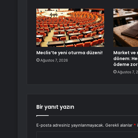
Meclis’te yeni oturma düzeni!
Market ve 
dönem: Hes
Ağustos 7, 2026
ödeme zoru
Ağustos 7, 
Bir yanıt yazın
E-posta adresiniz yayınlanmayacak.
Gerekli alanlar
*
i
Y