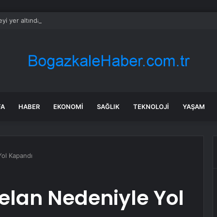
eyi yer altından birbirine bağlayacaklar: Yolculuk 25 dakikaya düşecek
FA
HABER
EKONOMI
SAĞLIK
TEKNOLOJI
YAŞAM
Yol Kapandı
elan Nedeniyle Yol