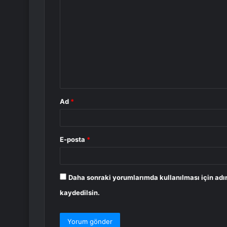
o
r
u
m
*
Ad
*
E-posta
*
Daha sonraki yorumlarımda kullanılması için adı
kaydedilsin.