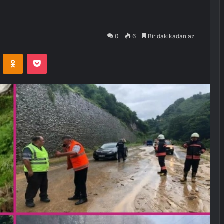
0
6
Bir dakikadan az
VKontakte
Odnoklassniki
Pocket