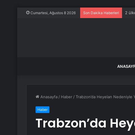
2 ülk
Cumartesi, Ağustos 8 2026
Son Dakika Haberleri
ANASAY
Anasayfa
/
Haber
/
Trabzon’da Heyelan Nedeniyle 
Haber
Trabzon’da Hey