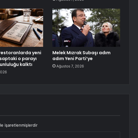
restoranlarda yeni
Melek Mızrak Subaşı adım
aptaki o parayı
adım Yeni Parti’ye
nluluğu kalktı
Ağustos 7, 2026
2026
le işaretlenmişlerdir