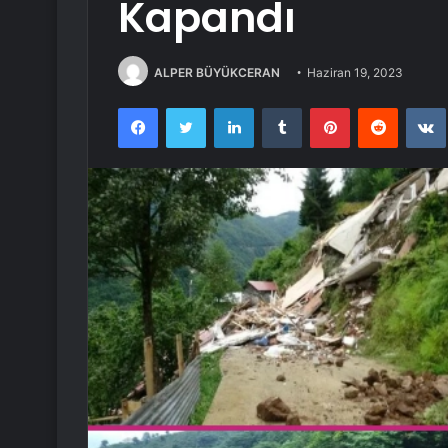
Kapandı
ALPER BÜYÜKCERAN
Haziran 19, 2023
Facebook
Twitter
LinkedIn
Tumblr
Pinterest
Reddit