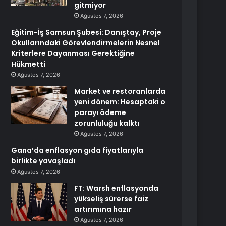
gitmiyor
Ağustos 7, 2026
Eğitim-İş Samsun Şubesi: Danıştay, Proje
Okullarındaki Görevlendirmelerin Nesnel
Kriterlere Dayanması Gerektiğine
Hükmetti
Ağustos 7, 2026
Market ve restoranlarda
yeni dönem: Hesaptaki o
parayı ödeme
zorunluluğu kalktı
Ağustos 7, 2026
Gana’da enflasyon gıda fiyatlarıyla
birlikte yavaşladı
Ağustos 7, 2026
FT: Warsh enflasyonda
yükseliş sürerse faiz
artırımına hazır
Ağustos 7, 2026