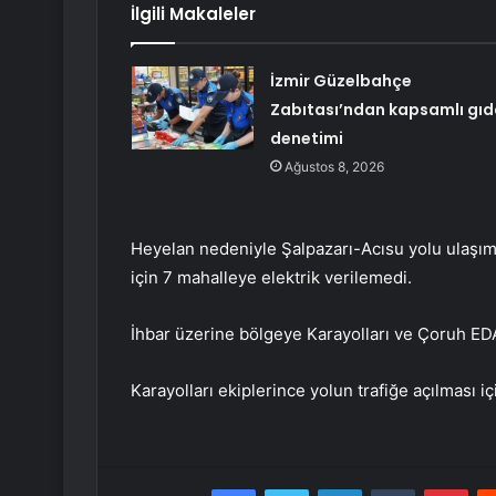
İlgili Makaleler
İzmir Güzelbahçe
Zabıtası’ndan kapsamlı gıd
denetimi
Ağustos 8, 2026
Heyelan nedeniyle Şalpazarı-Acısu yolu ulaşım
için 7 mahalleye elektrik verilemedi.
İhbar üzerine bölgeye Karayolları ve Çoruh EDA
Karayolları ekiplerince yolun trafiğe açılması iç
Facebook
Twitter
LinkedIn
Tumblr
Pint