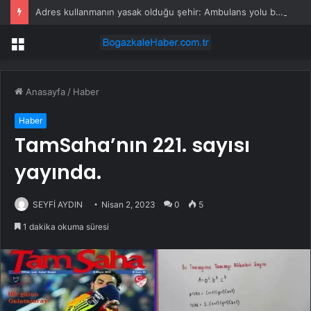
Adres kullanmanın yasak olduğu şehir: Ambulans yolu bulamıyor, kargo gitmiyor
Menü
Anasayfa
/
Haber
Haber
TamSaha’nın 221. sayısı
yayında.
SEYFİ AYDIN
Nisan 2, 2023
0
5
1 dakika okuma süresi