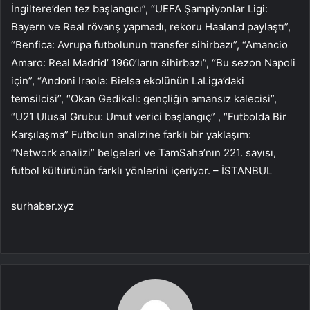
İngiltere’den tez başlangıcı”, “UEFA Şampiyonlar Ligi:
Bayern ve Real rövanş yapmadı, rekoru Haaland paylaştı”,
“Benfica: Avrupa futbolunun transfer sihirbazı”, “Amancio
Amaro: Real Madrid’ 1960’ların sihirbazı”, “Bu sezon Napoli
için”, “Andoni Iraola: Bielsa ekolünün LaLiga’daki
temsilcisi”, “Okan Gedikali: gençliğin amansız kalecisi”,
“U21 Ulusal Grubu: Umut verici başlangıç” , “Futbolda Bir
Karşılaşma” Futbolun analizine farklı bir yaklaşım:
“Network analizi” belgeleri ve TamSaha’nın 221. sayısı,
futbol kültürünün farklı yönlerini içeriyor. – İSTANBUL
surhaber.xyz