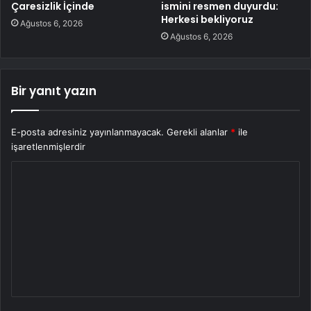
Çaresizlik İçinde
ismini resmen duyurdu:
Herkesi bekliyoruz
Ağustos 6, 2026
Ağustos 6, 2026
Bir yanıt yazın
E-posta adresiniz yayınlanmayacak.
Gerekli alanlar
*
ile
işaretlenmişlerdir
Y
o
r
u
m
*