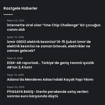
Rastgele Haberler
Mayıs 23, 2024
İnternette viral olan “One Chip Challenge” bir çocuğun
canını aldı
Şubat 15, 2026
İzmir GEDİZ elektrik kesintisi! 14-15 Şubat İzmir’de
elektrik kesintisi ne zaman bitecek, elektrikler ne
zaman gelecek?
Nisan 9, 2026
DİSK-AR raporladı… Türkiye’de geniş tanımlı işsizlik
AB’nin 2,4 katı!
Nisan 14, 2026
Adana’da Menderes Adası’ndaki Kaçak Yapı Yıkımı
Kasım 23, 2025
PİYASAYA BAKIŞ- Sterlin perakende satış verileri
sonrası euro karşısında düştü