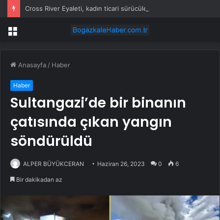
Cross River Eyaleti, kadın ticari sürücüleri ve 60 yaş üstü erkekleri harçlardan muaf tuttu
Menü
Anasayfa
/
Haber
Haber
Sultangazi’de bir binanın
çatısında çıkan yangın
söndürüldü
ALPER BÜYÜKCERAN
Haziran 26, 2023
0
6
Bir dakikadan az