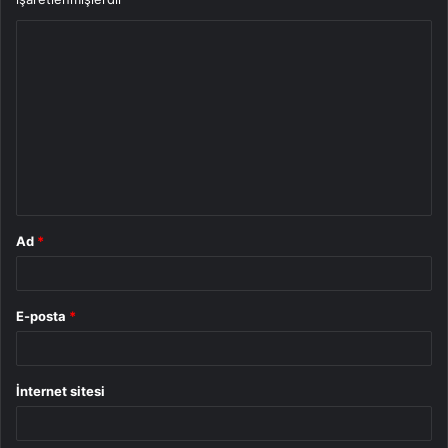
Y
o
r
u
m
*
Ad
*
E-posta
*
İnternet sitesi