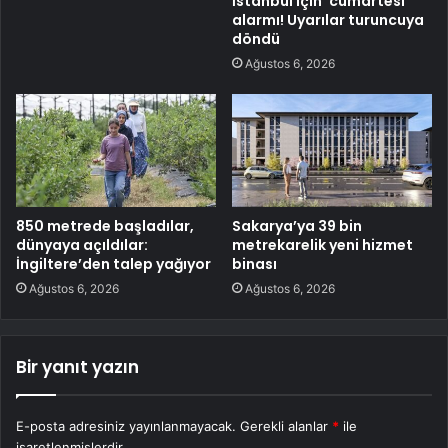
İstanbul için ‘cumartesi’
alarmı! Uyarılar turuncuya
döndü
Ağustos 6, 2026
850 metrede başladılar,
Sakarya’ya 39 bin
dünyaya açıldılar:
metrekarelik yeni hizmet
İngiltere’den talep yağıyor
binası
Ağustos 6, 2026
Ağustos 6, 2026
Bir yanıt yazın
E-posta adresiniz yayınlanmayacak.
Gerekli alanlar
*
ile
işaretlenmişlerdir