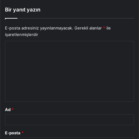
Bir yanıt yazın
E-posta adresiniz yayınlanmayacak.
Gerekli alanlar
*
ile
işaretlenmişlerdir
Y
o
r
u
m
*
Ad
*
E-posta
*