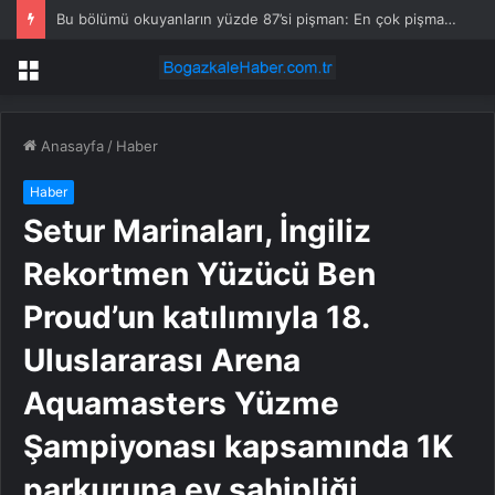
Cani eşin kumar krizi cinayetle bitti: Çocuğunun gözü önünde öldürüldü
Menü
Anasayfa
/
Haber
Haber
Setur Marinaları, İngiliz
Rekortmen Yüzücü Ben
Proud’un katılımıyla 18.
Uluslararası Arena
Aquamasters Yüzme
Şampiyonası kapsamında 1K
parkuruna ev sahipliği