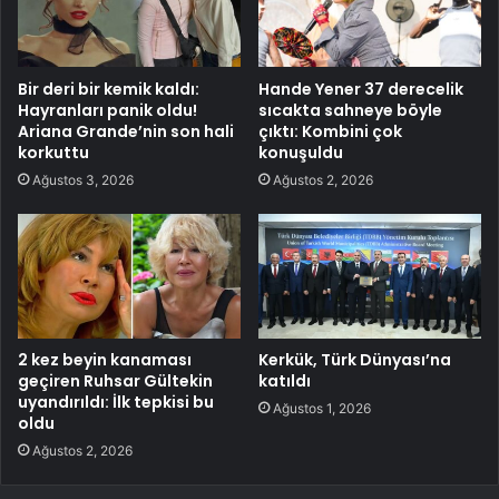
Bir deri bir kemik kaldı:
Hande Yener 37 derecelik
Hayranları panik oldu!
sıcakta sahneye böyle
Ariana Grande’nin son hali
çıktı: Kombini çok
korkuttu
konuşuldu
Ağustos 3, 2026
Ağustos 2, 2026
2 kez beyin kanaması
Kerkük, Türk Dünyası’na
geçiren Ruhsar Gültekin
katıldı
uyandırıldı: İlk tepkisi bu
Ağustos 1, 2026
oldu
Ağustos 2, 2026