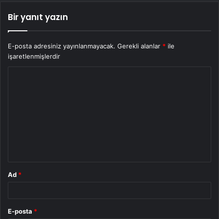
Bir yanıt yazın
E-posta adresiniz yayınlanmayacak.
Gerekli alanlar
*
ile
işaretlenmişlerdir
Y
o
r
u
m
*
Ad
*
E-posta
*