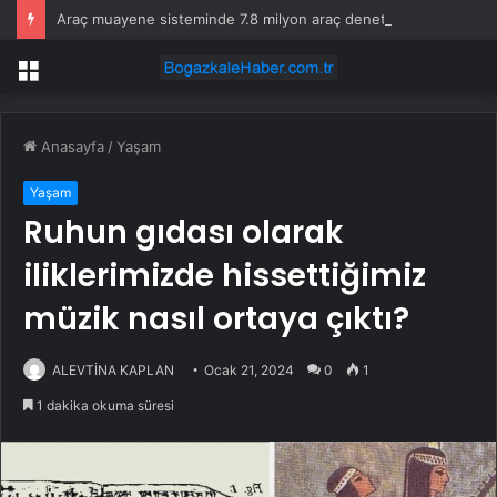
Araç muayene sisteminde 7.8 milyon araç denetlendi, 1.6 milyonu ağır kusurlu çıktı
Menü
Anasayfa
/
Yaşam
Yaşam
Ruhun gıdası olarak
iliklerimizde hissettiğimiz
müzik nasıl ortaya çıktı?
ALEVTİNA KAPLAN
Ocak 21, 2024
0
1
1 dakika okuma süresi