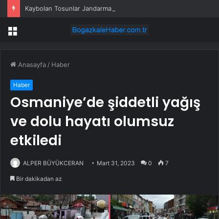
Kaybolan Tosunlar Jandarma Tarafından Bulundu
Menü
Anasayfa
/
Haber
Haber
Osmaniye’de şiddetli yağış
ve dolu hayatı olumsuz
etkiledi
ALPER BÜYÜKCERAN
Mart 31, 2023
0
7
Bir dakikadan az