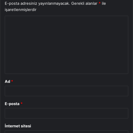
E-posta adresiniz yayınlanmayacak.
Gerekli alanlar
*
ile
işaretlenmişlerdir
Y
o
r
u
m
*
Ad
*
E-posta
*
İnternet sitesi