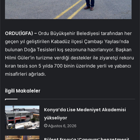
ORDU(İGFA) –
Ordu Büyükşehir Belediyesi tarafından her
geçen yıl geliştirilen Kabadüz ilçesi Çambaşı Yaylası’nda
bulunan Doğa Tesisleri kış sezonuna hazırlanıyor. Başkan
Hilmi Güler’in turizme verdiği destekler ile ziyaretçi rekoru
kıran tesis son 5 yılda 700 binin üzerinde yerli ve yabancı
misafirleri ağırladı.
İlgili Makaleler
Konya’da Lise Medeniyet Akademisi
yükseliyor
Ağustos 6, 2026
Bülent Ersoy’a ‘Canavar’ benzetmesi!