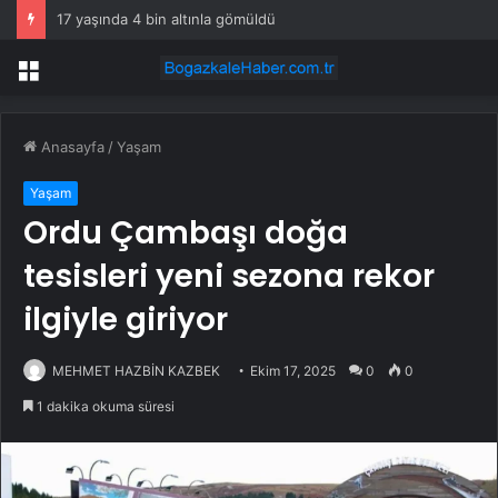
17 yaşında 4 bin altınla gömüldü
Menü
Anasayfa
/
Yaşam
Yaşam
Ordu Çambaşı doğa
tesisleri yeni sezona rekor
ilgiyle giriyor
MEHMET HAZBİN KAZBEK
Ekim 17, 2025
0
0
1 dakika okuma süresi