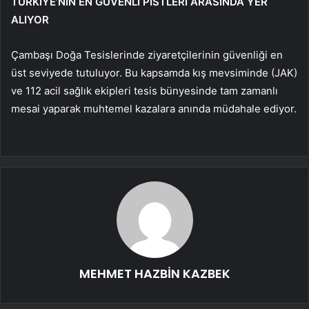
TÜRKİYE’NİN EN GÜVENLİ PİSTLERİ ARASINDA YER
ALIYOR
Çambaşı Doğa Tesislerinde ziyaretçilerinin güvenliği en
üst seviyede tutuluyor. Bu kapsamda kış mevsiminde (JAK)
ve 112 acil sağlık ekipleri tesis bünyesinde tam zamanlı
mesai yaparak muhtemel kazalara anında müdahale ediyor.
MEHMET HAZBİN KAZBEK