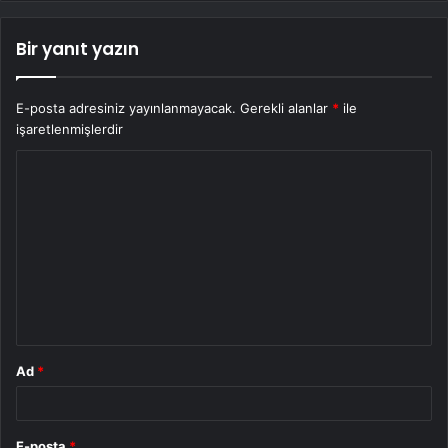
Bir yanıt yazın
E-posta adresiniz yayınlanmayacak.
Gerekli alanlar
*
ile
işaretlenmişlerdir
Y
o
r
u
m
*
Ad
*
E-posta
*