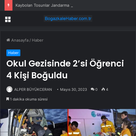
Kaybolan Tosunlar Jandarma Tarafından Bulundu
Menü
Anasayfa
/
Haber
Haber
Okul Gezisinde 2’si Öğrenci
4 Kişi Boğuldu
ALPER BÜYÜKCERAN
Mayıs 30, 2023
0
4
1 dakika okuma süresi