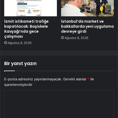
İzmit istikameti trafiğe
İstanbul’da market ve
kapatılacak: Başiskele
bakkallarda yeni uygulama
Kavşağı’nda gece
devreye girdi
çalışması
Ağustos 8, 2026
Ağustos 8, 2026
Bir yanıt yazın
E-posta adresiniz yayınlanmayacak.
Gerekli alanlar
*
ile
işaretlenmişlerdir
Y
o
r
u