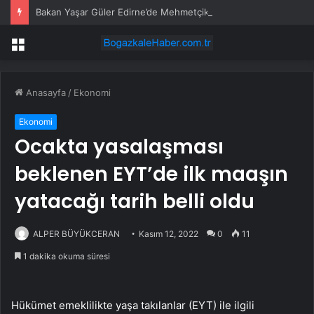
Bakan Yaşar Güler Edirne’de Mehmetçikle Bayramlaştı
Menü
Anasayfa
/
Ekonomi
Ekonomi
Ocakta yasalaşması
beklenen EYT’de ilk maaşın
yatacağı tarih belli oldu
ALPER BÜYÜKCERAN
Kasım 12, 2022
0
11
1 dakika okuma süresi
Hükümet emeklilikte yaşa takılanlar (EYT) ile ilgili