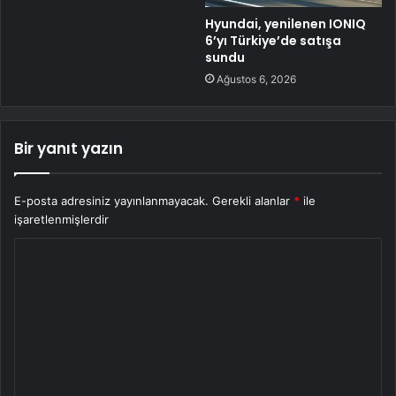
Hyundai, yenilenen IONIQ
6’yı Türkiye’de satışa
sundu
Ağustos 6, 2026
Bir yanıt yazın
E-posta adresiniz yayınlanmayacak.
Gerekli alanlar
*
ile
işaretlenmişlerdir
Y
o
r
u
m
*