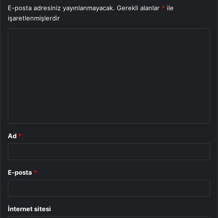
E-posta adresiniz yayınlanmayacak.
Gerekli alanlar
*
ile
işaretlenmişlerdir
Y
o
r
u
m
*
Ad
*
E-posta
*
İnternet sitesi