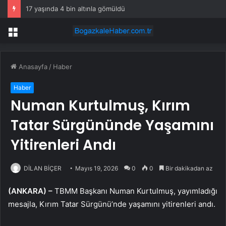
17 yaşında 4 bin altınla gömüldü
Menü
Anasayfa
/
Haber
Haber
Numan Kurtulmuş, Kırım
Tatar Sürgününde Yaşamını
Yitirenleri Andı
DİLAN BİÇER
Mayıs 19, 2026
0
0
Bir dakikadan az
(ANKARA) –
TBMM Başkanı Numan Kurtulmuş, yayımladığı
mesajla, Kırım Tatar Sürgünü’nde yaşamını yitirenleri andı.