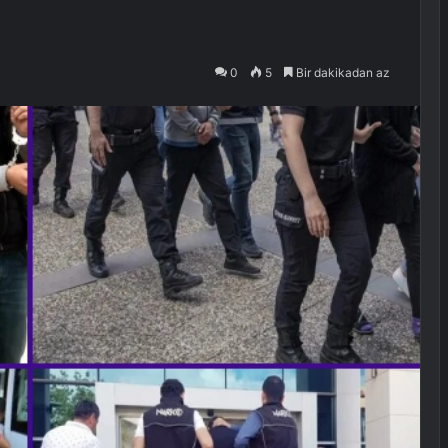
0
5
Bir dakikadan az