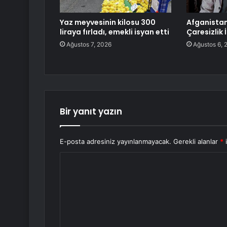
Yaz meyvesinin kilosu 300
Afganistan’
liraya fırladı, emekli isyan etti
Çaresizlik 
Ağustos 7, 2026
Ağustos 6, 
Bir yanıt yazın
E-posta adresiniz yayınlanmayacak.
Gerekli alanlar
*
i
Y
o
r
u
m