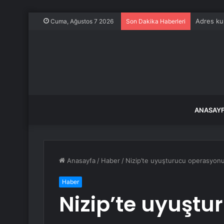
Adres ku
Cuma, Ağustos 7 2026
Son Dakika Haberleri
ANASAY
Anasayfa
/
Haber
/
Nizip’te uyuşturucu operasyonu
Haber
Nizip’te uyuştu