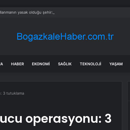
llanmanın yasak olduğu şehir: Ambulans yolu bulamıyor, kargo gitmiyor
FA
HABER
EKONOMI
SAĞLIK
TEKNOLOJI
YAŞAM
: 3 tutuklama
rucu operasyonu: 3